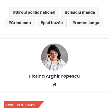
Biroul politic national
claudiu manda
Grindeanu
psd buzău
romeo lungu
Florina Arghir Popescu
Website
Lasă un răspuns