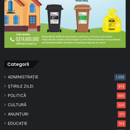
CategoriI
ADMINISTRAȚIE
1.255
ȘTIRILE ZILEI
974
POLITICĂ
680
CULTURĂ
320
ANUNȚURI
171
EDUCAȚIE
163