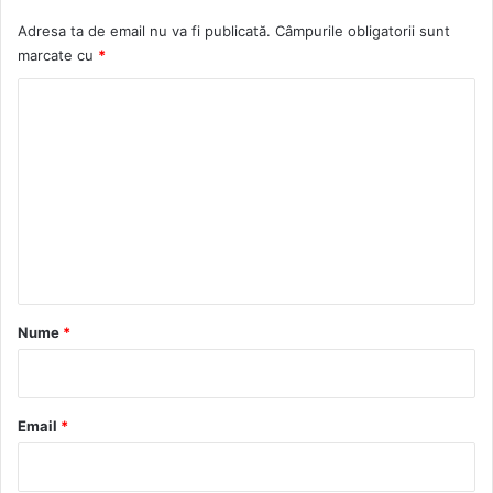
Adresa ta de email nu va fi publicată.
Câmpurile obligatorii sunt
marcate cu
*
C
o
m
e
n
t
a
r
Nume
*
i
u
*
Email
*