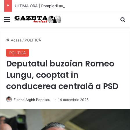
ULTIMA ORĂ | Pompierii au intrat pe fereastră într-un apartament din Micro XIV. O bătrână a fost găsită căzută în bucătărie (VIDEO)
Mediu
C
Acasă
/
POLITICĂ
POLITICĂ
Deputatul buzoian Romeo
Lungu, cooptat în
conducerea centrală a PSD
Florina Arghir Popescu
14 octombrie 2025