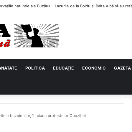
ĂNĂTATE
POLITICĂ
EDUCAȚIE
ECONOMIC
GAZETA 
itele buzoienilor, în ciuda protestelor Opoziției