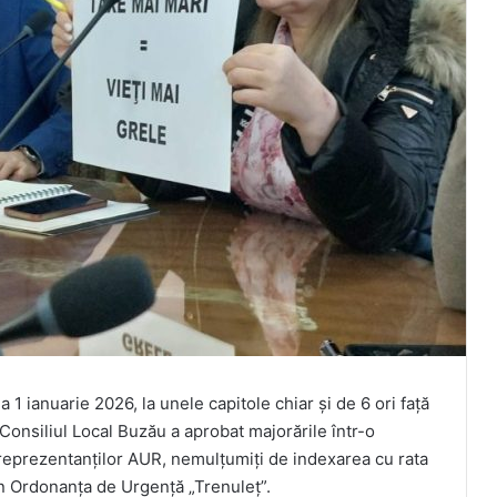
 1 ianuarie 2026, la unele capitole chiar și de 6 ori față
. Consiliul Local Buzău a aprobat majorările într-o
reprezentanților AUR, nemulțumiți de indexarea cu rata
rin Ordonanța de Urgență „Trenuleț”.