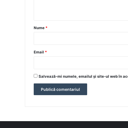
n
t
a
r
Nume
*
i
u
*
Email
*
Salvează-mi numele, emailul și site-ul web în ac