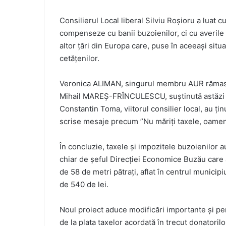
Consilierul Local liberal Silviu Roșioru a luat c
compenseze cu banii buzoienilor, ci cu averile 
altor țări din Europa care, puse în aceeași situ
cetățenilor.
Veronica ALIMAN, singurul membru AUR rămas în
Mihail MAREȘ-FRÎNCULESCU, suștinută astăzi 
Constantin Toma, viitorul consilier local, au țin
scrise mesaje precum ”Nu măriți taxele, oamenii
În concluzie, taxele și impozitele buzoienilor a
chiar de șeful Direcției Economice Buzău care 
de 58 de metri pătrați, aflat în centrul municipiu
de 540 de lei.
Noul proiect aduce modificări importante și pen
de la plata taxelor acordată în trecut donatoril