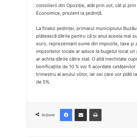
consilierii din Opoziție, atât prin vot, cât și pr
Economice, prezent la ședință.
La finalul ședinței, primarul municipiului Buzău
plătească dările pentru că și anul acesta mai s
euro, reprezentant sume din impozite, taxe și a
impzoitelor locale ar aduce la bugetul local un 
ar achita dările către stat. O altă inechitate cu
bonificațiile de 10 % vor fi acordate cetățenilor 
trimestru al anului viitor, iar cei care vor plăti 
de 5%.
Facebook
Distribuie prin e-mail
Imprimare
Acțiune