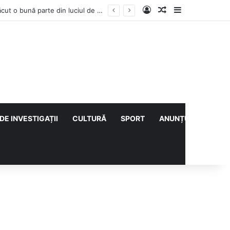
Log In
Articol aleatoriu
Sidebar
Vești bune din rezervațiile naturale ale Buzăului. Lacurile de la Boldu și Balta Albă și-au refăcut o bună parte din luciul de apă
DE INVESTIGAȚII
CULTURĂ
SPORT
ANUNȚURI