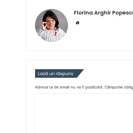
Florina Arghir Popesc
Website
Lasă un răspuns
Adresa ta de email nu va fi publicată.
Câmpurile oblig
C
o
m
e