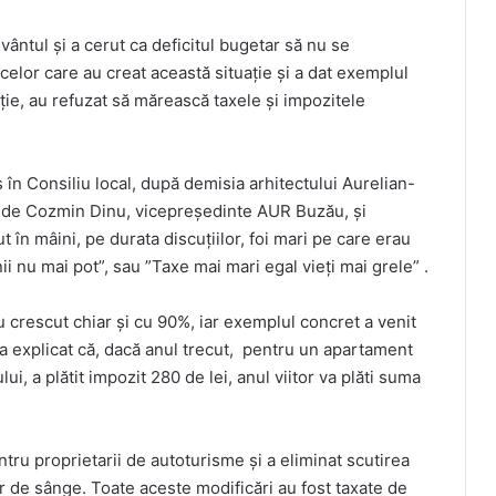
uvântul și a cerut ca deficitul bugetar să nu se
celor care au creat această situație și a dat exemplul
ație, au refuzat să mărească taxele și impozitele
 Consiliu local, după demisia arhitectului Aurelian-
de Cozmin Dinu, vicepreședinte AUR Buzău, și
ut în mâini, pe durata discuțiilor, foi mari pe care erau
 nu mai pot”, sau ”Taxe mai mari egal vieți mai grele” .
u crescut chiar și cu 90%, iar exemplul concret a venit
a explicat că, dacă anul trecut, pentru un apartament
lui, a plătit impozit 280 de lei, anul viitor va plăti suma
tru proprietarii de autoturisme și a eliminat scutirea
or de sânge. Toate aceste modificări au fost taxate de