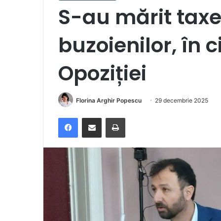
S-au mărit taxel
buzoienilor, în 
Opoziției
Florina Arghir Popescu
29 decembrie 2025
Facebook
Distribuie prin e-mail
Imprimare