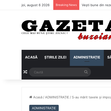
joi, august 6 2026
Breaking News
ACASĂ
ȘTIRILE ZILEI
ADMINISTRAȚIE
S
Articol aleatoriu
Caută
Acasă
/
ADMINISTRAȚIE
/
S-au mărit taxele și impoz
ADMINISTRAȚIE