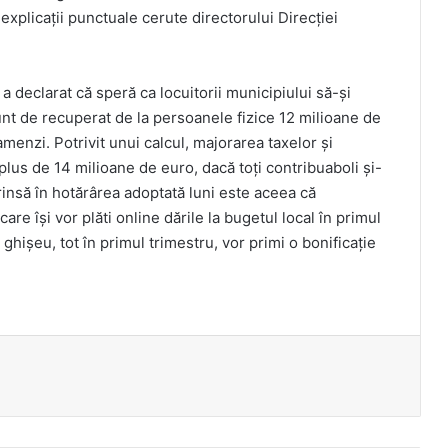
in explicații punctuale cerute directorului Direcției
 a declarat că speră ca locuitorii municipiului să-și
unt de recuperat de la persoanele fizice 12 milioane de
menzi. Potrivit unui calcul, majorarea taxelor și
plus de 14 milioane de euro, dacă toți contribuaboli și-
prinsă în hotărârea adoptată luni este aceea că
care își vor plăti online dările la bugetul local în primul
la ghișeu, tot în primul trimestru, vor primi o bonificație