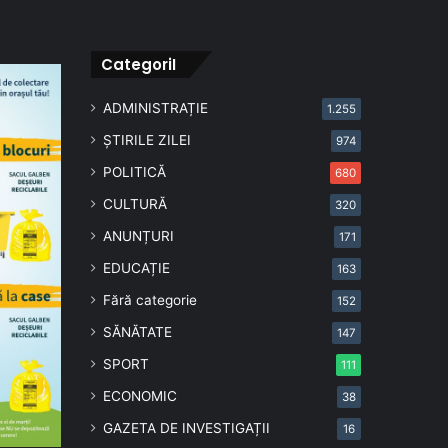
CategoriI
ADMINISTRAȚIE
1.255
ȘTIRILE ZILEI
974
POLITICĂ
680
CULTURĂ
320
ANUNȚURI
171
EDUCAȚIE
163
Fără categorie
152
SĂNĂTATE
147
SPORT
111
ECONOMIC
38
GAZETA DE INVESTIGAȚII
16