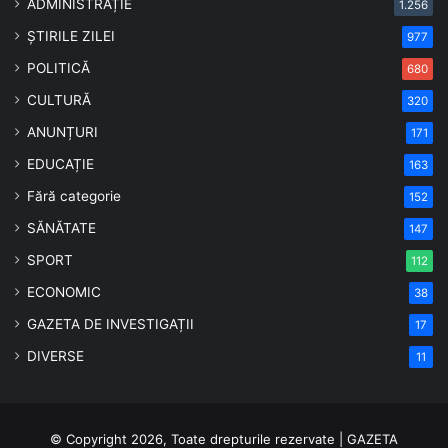
ADMINISTRAȚIE
1.256
ȘTIRILE ZILEI
977
POLITICĂ
680
CULTURĂ
320
ANUNȚURI
171
EDUCAȚIE
163
Fără categorie
152
SĂNĂTATE
147
SPORT
112
ECONOMIC
38
GAZETA DE INVESTIGAȚII
17
DIVERSE
11
© Copyright 2026, Toate drepturile rezervate | GAZETA