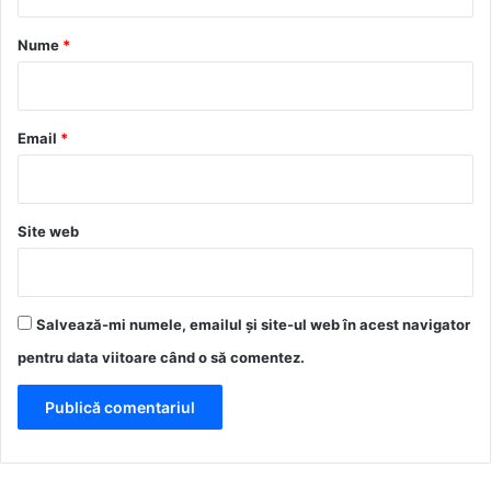
a
r
Nume
*
i
u
*
Email
*
Site web
Salvează-mi numele, emailul și site-ul web în acest navigator
pentru data viitoare când o să comentez.