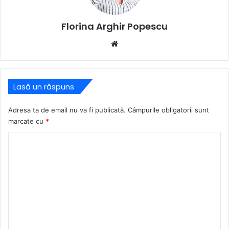
Florina Arghir Popescu
Website
Lasă un răspuns
Adresa ta de email nu va fi publicată.
Câmpurile obligatorii sunt
marcate cu
*
C
o
m
e
n
t