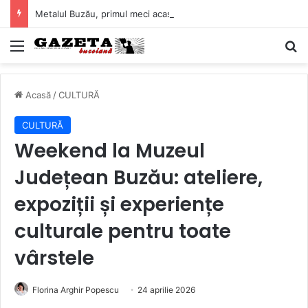
Metalul Buzău, primul meci acasă în noul sezon de Liga 2. Obiectiv clar înaintea duelului cu CS Afumați
Mediu
C
Acasă
/
CULTURĂ
CULTURĂ
Weekend la Muzeul
Județean Buzău: ateliere,
expoziții și experiențe
culturale pentru toate
vârstele
Florina Arghir Popescu
24 aprilie 2026