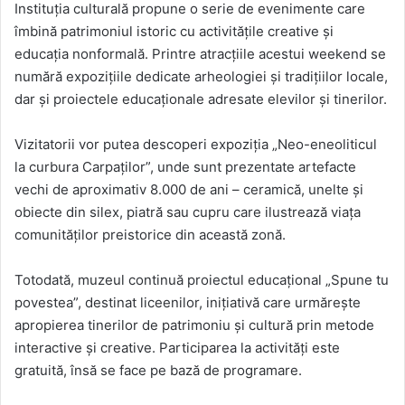
Instituția culturală propune o serie de evenimente care
îmbină patrimoniul istoric cu activitățile creative și
educația nonformală. Printre atracțiile acestui weekend se
numără expozițiile dedicate arheologiei și tradițiilor locale,
dar și proiectele educaționale adresate elevilor și tinerilor.
Vizitatorii vor putea descoperi expoziția „Neo-eneoliticul
la curbura Carpaților”, unde sunt prezentate artefacte
vechi de aproximativ 8.000 de ani – ceramică, unelte și
obiecte din silex, piatră sau cupru care ilustrează viața
comunităților preistorice din această zonă.
Totodată, muzeul continuă proiectul educațional „Spune tu
povestea”, destinat liceenilor, inițiativă care urmărește
apropierea tinerilor de patrimoniu și cultură prin metode
interactive și creative. Participarea la activități este
gratuită, însă se face pe bază de programare.