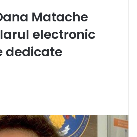
 Oana Matache
arul electronic
e dedicate