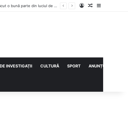
Log In
Articol aleatoriu
Sidebar
ULTIMA ORĂ | Pompierii au intrat pe fereastră într-un apartament din Micro XIV. O bătrână a fost găsită căzută în bucătărie (VIDEO)
DE INVESTIGAȚII
CULTURĂ
SPORT
ANUNȚURI