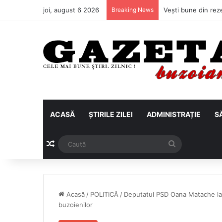
joi, august 6 2026
Breaking News
ACASĂ
ȘTIRILE ZILEI
ADMINISTRAȚIE
S
Articol aleatoriu
Caută
Acasă
/
POLITICĂ
/
Deputatul PSD Oana Matache lan
buzoienilor