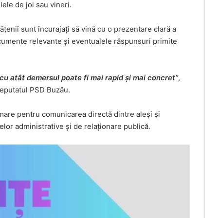
lele de joi sau vineri.
tățenii sunt încurajați să vină cu o prezentare clară a
documente relevante și eventualele răspunsuri primite
 cu atât demersul poate fi mai rapid și mai concret”
,
deputatul PSD Buzău.
i mare pentru comunicarea directă dintre aleși și
lor administrative și de relaționare publică.