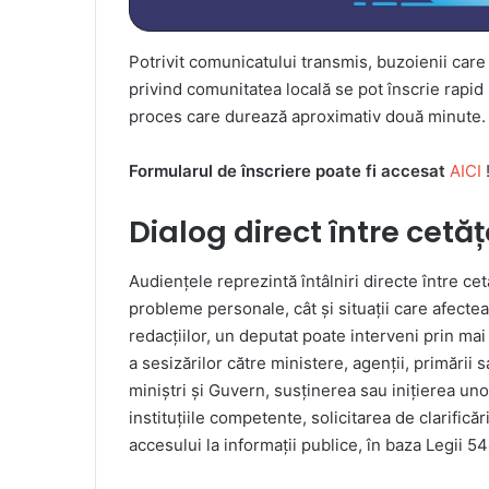
Potrivit comunicatului transmis, buzoienii care
privind comunitatea locală se pot înscrie rapid
proces care durează aproximativ două minute.
Formularul de înscriere poate fi accesat
AICI
Dialog direct între cetă
Audiențele reprezintă întâlniri directe între cet
probleme personale, cât și situații care afect
redacțiilor, un deputat poate interveni prin mai
a sesizărilor către ministere, agenții, primării 
miniștri și Guvern, susținerea sau inițierea uno
instituțiile competente, solicitarea de clarifică
accesului la informații publice, în baza Legii 5