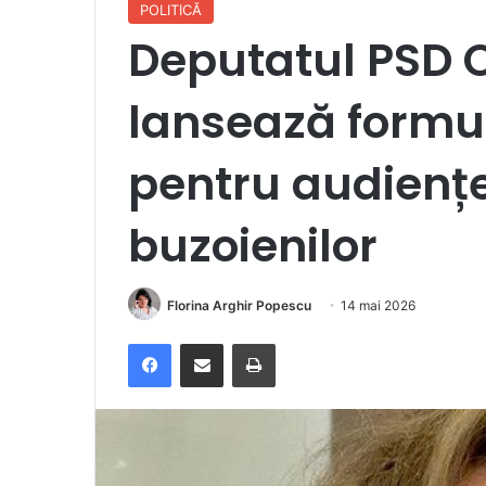
POLITICĂ
Deputatul PSD
lansează formul
pentru audienț
buzoienilor
Florina Arghir Popescu
14 mai 2026
Facebook
Distribuie prin e-mail
Imprimare