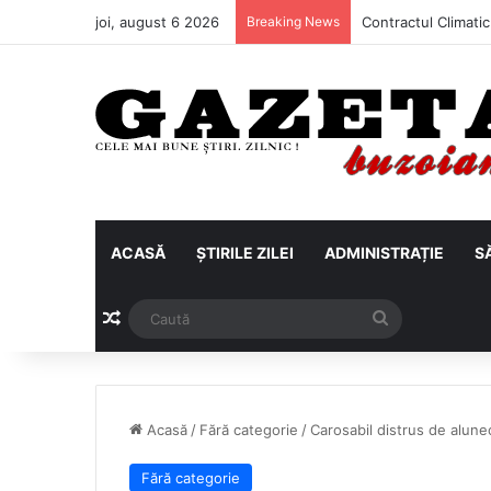
joi, august 6 2026
Breaking News
ACASĂ
ȘTIRILE ZILEI
ADMINISTRAȚIE
S
Articol aleatoriu
Caută
Acasă
/
Fără categorie
/
Carosabil distrus de alunec
Fără categorie