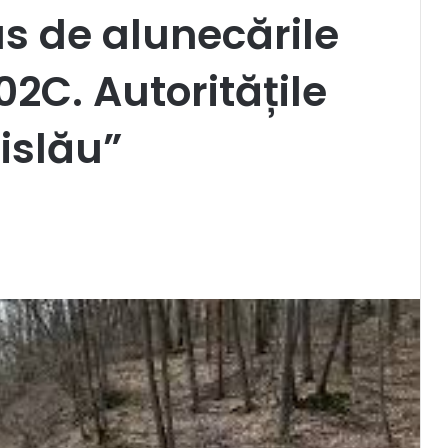
us de alunecările
02C. Autoritățile
islău”