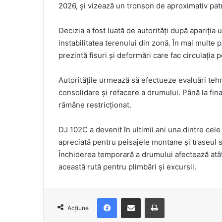
2026, și vizează un tronson de aproximativ patr
Decizia a fost luată de autorități după apariți
instabilitatea terenului din zonă. În mai multe 
prezintă fisuri și deformări care fac circulația 
Autoritățile urmează să efectueze evaluări teh
consolidare și refacere a drumului. Până la fina
rămâne restricționat.
DJ 102C a devenit în ultimii ani una dintre cel
apreciată pentru peisajele montane și traseul s
Închiderea temporară a drumului afectează atât l
această rută pentru plimbări și excursii.
Facebook
Distribuie prin e-mail
Imprimare
Acțiune