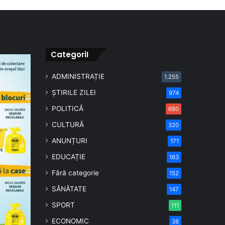
CategoriI
ADMINISTRAȚIE
1.255
ȘTIRILE ZILEI
974
POLITICĂ
680
CULTURĂ
320
ANUNȚURI
171
EDUCAȚIE
163
Fără categorie
152
SĂNĂTATE
147
SPORT
111
ECONOMIC
38