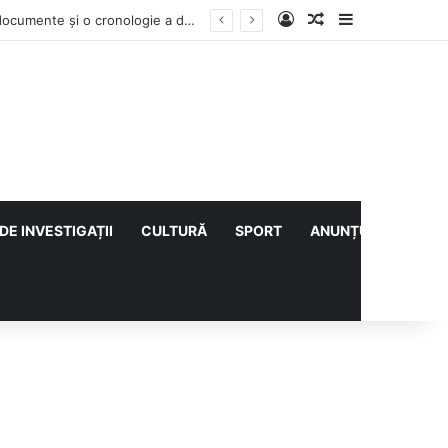
Log In
Articol aleatoriu
Sidebar
Contractul Climatic continuă prin Compania de Apă? Haritina Craița își susține acuzația cu documente și o cronologie a deciziilor
DE INVESTIGAȚII
CULTURĂ
SPORT
ANUNȚURI