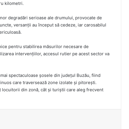
u kilometri.
a unor degradări serioase ale drumului, provocate de
puncte, versanții au început să cedeze, iar carosabilul
periculoasă.
nice pentru stabilirea măsurilor necesare de
lizarea intervențiilor, accesul rutier pe acest sector va
e mai spectaculoase șosele din județul Buzău, fiind
inuos care traversează zone izolate și pitorești.
ocuitorii din zonă, cât și turiștii care aleg frecvent