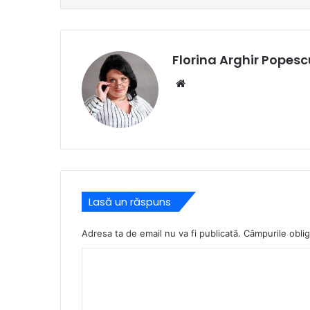
Florina Arghir Popesc
Website
Lasă un răspuns
Adresa ta de email nu va fi publicată.
Câmpurile oblig
C
o
m