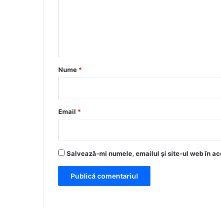
e
n
t
a
r
Nume
*
i
u
*
Email
*
Salvează-mi numele, emailul și site-ul web în ac