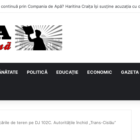
ĂNĂTATE
POLITICĂ
EDUCAȚIE
ECONOMIC
GAZETA 
ările de teren pe DJ 102C. Autoritățile închid „Trans-Cislău”