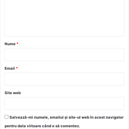
e
n
t
a
r
Nume
*
i
u
*
Email
*
Site web
Salvează-mi numele, emailul și site-ul web în acest navigator
pentru data viitoare când o să comentez.