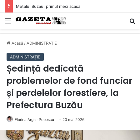
Metalul Buzău, primul meci acasă în noul sezon de Liga 2. Obiectiv clar înaintea duelului cu CS Afumați
Mediu
C
Acasă
/
ADMINISTRAȚIE
ADMINISTRAȚIE
Ședință dedicată
problemelor de fond funciar
și perdelelor forestiere, la
Prefectura Buzău
Florina Arghir Popescu
20 mai 2026