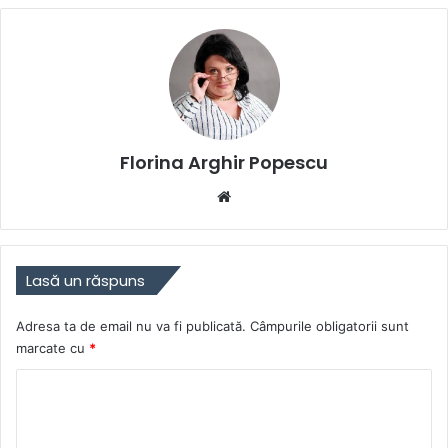
Florina Arghir Popescu
Website
Lasă un răspuns
Adresa ta de email nu va fi publicată.
Câmpurile obligatorii sunt
marcate cu
*
C
o
m