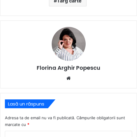
Targ carte
Florina Arghir Popescu
Website
Lasă un răspuns
Adresa ta de email nu va fi publicată.
Câmpurile obligatorii sunt
marcate cu
*
C