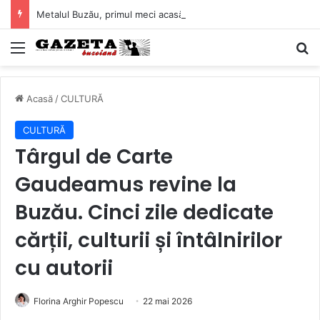
Metalul Buzău, primul meci acasă în noul sezon de Liga 2. Obiectiv clar înaintea duelului cu CS Afumați
Mediu
C
Acasă
/
CULTURĂ
CULTURĂ
Târgul de Carte
Gaudeamus revine la
Buzău. Cinci zile dedicate
cărții, culturii și întâlnirilor
cu autorii
Florina Arghir Popescu
22 mai 2026