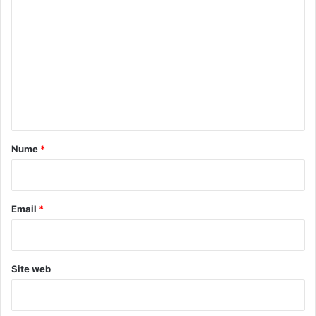
o
m
e
n
t
a
r
Nume
*
i
u
*
Email
*
Site web