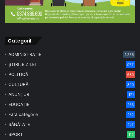
CategoriI
ADMINISTRAȚIE
1.256
ȘTIRILE ZILEI
977
POLITICĂ
680
CULTURĂ
320
ANUNȚURI
171
EDUCAȚIE
163
Fără categorie
152
SĂNĂTATE
147
SPORT
112