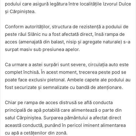
podului care asigură legătura între localitățile Izvorul Dulce
și Cărpiniștea.
Conform autorităților, structura de rezistență a podului de
peste râul Slănic nu a fost afectată direct, însă rampa de
acces (amenajată din balast, nisip și agregate naturale) s-a
surpat masiv sub presiunea apelor.
Ca urmare a astei surpări sunt severe, circulația auto este
complet închisă
.
În acest moment, trecerea peste pod se
poate face exclusiv pietonal. Ambele capete ale podului au
fost securizate și semnalizate cu bandă de atenționare.
Chiar pe rampa de acces distrusă se află conducta
principală de apă potabilă care alimentează o parte din
satul Cărpiniștea. Surparea pământului a afectat direct
această conductă, punând în pericol iminent alimentarea
cu apă a cetățenilor din zonă.