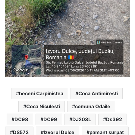
beceni Carpinistea
Coca Antimiresti
Coca Niculesti
comuna Odaile
DC98
DC99
DJ203L
Ds392
DS572
Izvorul Dulce
pamant surpat