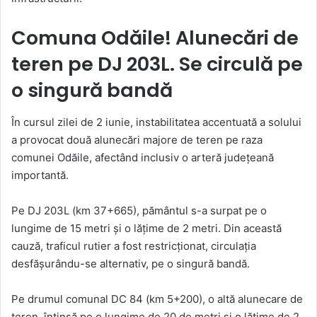
Comuna Odăile! Alunecări de
teren pe DJ 203L. Se circulă pe
o singură bandă
În cursul zilei de 2 iunie, instabilitatea accentuată a solului
a provocat două alunecări majore de teren pe raza
comunei Odăile, afectând inclusiv o arteră județeană
importantă.
Pe DJ 203L (km 37+665), pământul s-a surpat pe o
lungime de 15 metri și o lățime de 2 metri. Din această
cauză, traficul rutier a fost restricționat, circulația
desfășurându-se alternativ, pe o singură bandă.
Pe drumul comunal DC 84 (km 5+200), o altă alunecare de
teren, întinsă pe o lungime de 20 de metri și o lățime de 2