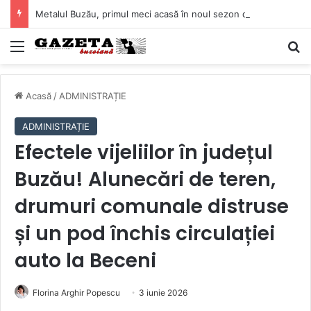
Metalul Buzău, primul meci acasă în noul sezon de Liga 2. Obiectiv clar înaintea duelului cu CS Afumați
Mediu
C
Acasă
/
ADMINISTRAȚIE
ADMINISTRAȚIE
Efectele vijeliilor în județul
Buzău! Alunecări de teren,
drumuri comunale distruse
și un pod închis circulației
auto la Beceni
Florina Arghir Popescu
3 iunie 2026