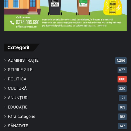
CategoriI
ADMINISTRAȚIE
1.256
ȘTIRILE ZILEI
977
POLITICĂ
680
CULTURĂ
320
ANUNȚURI
171
EDUCAȚIE
163
Fără categorie
152
SĂNĂTATE
147