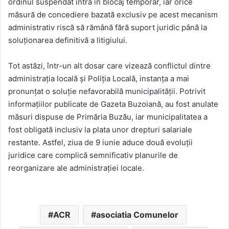
ordinul suspendat intră în blocaj temporar, iar orice
măsură de concediere bazată exclusiv pe acest mecanism
administrativ riscă să rămână fără suport juridic până la
soluționarea definitivă a litigiului.
Tot astăzi, într-un alt dosar care vizează conflictul dintre
administrația locală și Poliția Locală, instanța a mai
pronunțat o soluție nefavorabilă municipalității. Potrivit
informațiilor publicate de Gazeta Buzoiană, au fost anulate
măsuri dispuse de Primăria Buzău, iar municipalitatea a
fost obligată inclusiv la plata unor drepturi salariale
restante. Astfel, ziua de 9 iunie aduce două evoluții
juridice care complică semnificativ planurile de
reorganizare ale administrației locale.
ACR
asociatia Comunelor