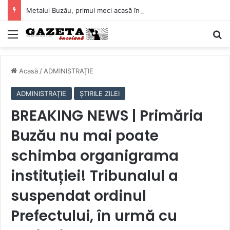
Metalul Buzău, primul meci acasă în noul sezon de Liga 2. Obiectiv clar înaintea duelului cu CS Afumați
Mediu
C
Acasă
/
ADMINISTRAȚIE
ADMINISTRAȚIE
ȘTIRILE ZILEI
BREAKING NEWS | Primăria
Buzău nu mai poate
schimba organigrama
instituției! Tribunalul a
suspendat ordinul
Prefectului, în urmă cu