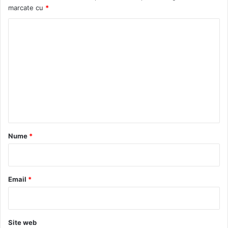
marcate cu
*
C
o
m
e
n
t
a
r
Nume
*
i
u
*
Email
*
Site web