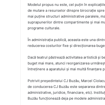
Modelul propus nu este, cel puțin în explicațiil
de mutare a resurselor dinspre birocrație spre 
mai puține structuri administrative paralele, ma
suprapunerilor dintre compartimente și mai mulț
programe culturale.
În administrația publică, aceasta este una dintr
reducerea costurilor fixe și direcționarea bugetu
Dacă teatrul păstrează activitatea artistică și
buget mai mare, atunci reorganizarea urmărește 
întreținere a aparatului și mai multă finanțare 
Potrivit președintelui CJ Buzău, Marcel Ciolacu
de conducerea CJ Buzău este separarea dintre a
administrative, juridice, financiare, etc). Instit
Buzău funcționează deja pe modele administrat