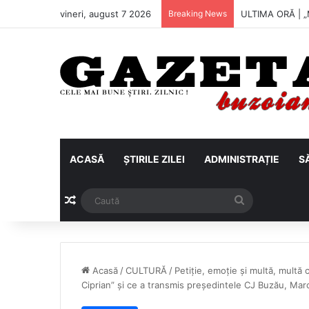
vineri, august 7 2026
Breaking News
Metalul Buzău, 
ACASĂ
ȘTIRILE ZILEI
ADMINISTRAȚIE
S
Articol aleatoriu
Caută
Acasă
/
CULTURĂ
/
Petiție, emoție și multă, mult
Ciprian” și ce a transmis președintele CJ Buzău, Mar