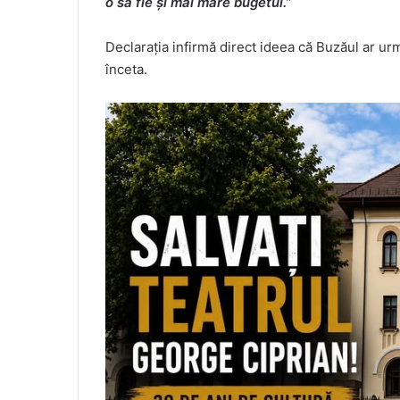
o să fie și mai mare bugetul.”
Declarația infirmă direct ideea că Buzăul ar urm
înceta.