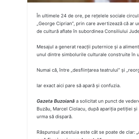
În ultimele 24 de ore, pe rețelele sociale circul
„George Ciprian”, prin care avertizează că ar urm
de cultură aflate în subordinea Consiliului Ju
Mesajul a generat reacții puternice și a alimenta
unul dintre simbolurile culturale construite în u
Numai că, între „desființarea teatrului” și „reo
Iar exact aici pare să apară și confuzia.
Gazeta Buzoiană
a solicitat un punct de veder
Buzău, Marcel Ciolacu, după apariția petiției ș
urma să dispară.
Răspunsul acestuia este cât se poate de clar:
„