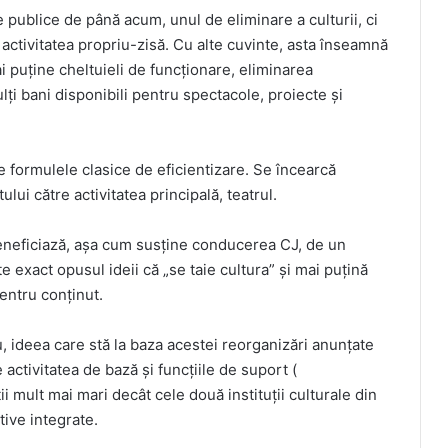
e publice de până acum, unul de eliminare a culturii, ci
activitatea propriu-zisă. Cu alte cuvinte, asta înseamnă
i puține cheltuieli de funcționare, eliminarea
i bani disponibili pentru spectacole, proiecte și
e formulele clasice de eficientizare. Se încearcă
lui către activitatea principală, teatrul.
 beneficiază, așa cum susține conducerea CJ, de un
exact opusul ideii că „se taie cultura” și mai puțină
pentru conținut.
, ideea care stă la baza acestei reorganizări anunțate
ctivitatea de bază și funcțiile de suport (
uții mult mai mari decât cele două instituții culturale din
ive integrate.