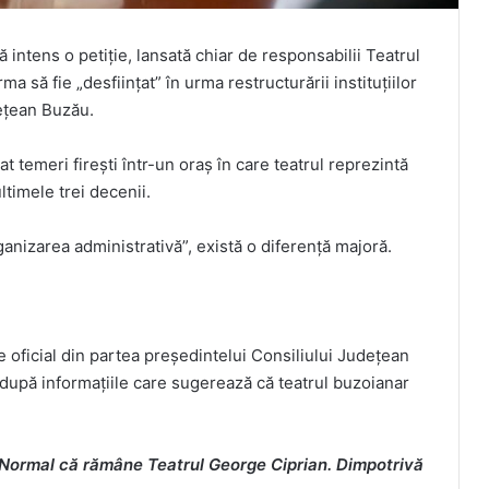
ă intens o petiție, lansată chiar de responsabilii Teatrul
a să fie „desființat” în urma restructurării instituțiilor
dețean Buzău.
t temeri firești într-un oraș în care teatrul reprezintă
ltimele trei decenii.
rganizarea administrativă”, există o diferență majoră.
e oficial din partea președintelui Consiliului Județean
i după informațiile care sugerează că teatrul buzoianar
Normal că rămâne Teatrul George Ciprian. Dimpotrivă