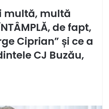
și multă, multă
 ÎNTÂMPLĂ, de fapt,
ge Ciprian” și ce a
intele CJ Buzău,