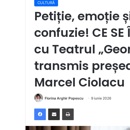
CULTURĂ
Petiție, emoție 
confuzie! CE SE
cu Teatrul „Geor
transmis președ
Marcel Ciolacu
Florina Arghir Popescu
9 iunie 2026
Facebook
Distribuie prin e-mail
Imprimare