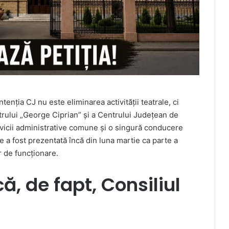
enția CJ nu este eliminarea activității teatrale, ci
trului „George Ciprian” și a Centrului Județean de
servicii administrative comune și o singură conducere
ie a fost prezentată încă din luna martie ca parte a
r de funcționare.
ă, de fapt, Consiliul