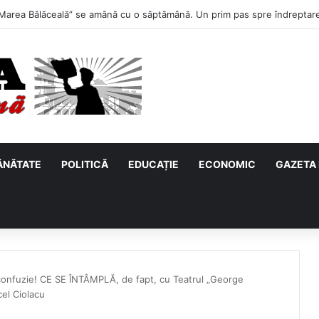
primul meci acasă în noul sezon de Liga 2. Obiectiv clar înaintea duelulu
ĂNĂTATE
POLITICĂ
EDUCAȚIE
ECONOMIC
GAZETA 
ă confuzie! CE SE ÎNTÂMPLĂ, de fapt, cu Teatrul „George
cel Ciolacu