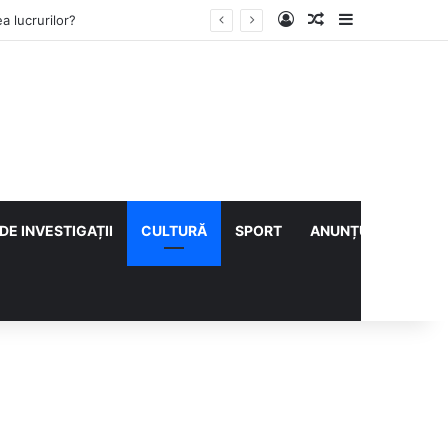
Log In
Articol aleatoriu
Sidebar
i cu CS Afumați
DE INVESTIGAȚII
CULTURĂ
SPORT
ANUNȚURI