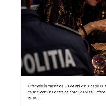
O femeie în vârstă de 33 de ani din județul Buz
ce ar fi convins o fată de doar 12 ani să îi ofer
viitorul.