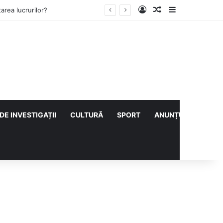
Log In
Articol aleatoriu
Sidebar
ului cu CS Afumați
DE INVESTIGAȚII
CULTURĂ
SPORT
ANUNȚURI