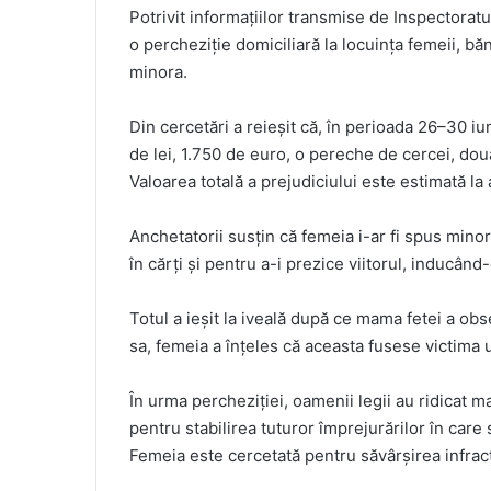
Potrivit informațiilor transmise de Inspectoratu
o percheziție domiciliară la locuința femeii, băn
minora.
Din cercetări a reieșit că, în perioada 26–30 iun
de lei, 1.750 de euro, o pereche de cercei, dou
Valoarea totală a prejudiciului este estimată la
Anchetatorii susțin că femeia i-ar fi spus minor
în cărți și pentru a-i prezice viitorul, inducând-
Totul a ieșit la iveală după ce mama fetei a obser
sa, femeia a înțeles că aceasta fusese victima un
În urma percheziției, oamenii legii au ridicat m
pentru stabilirea tuturor împrejurărilor în care
Femeia este cercetată pentru săvârșirea infracț