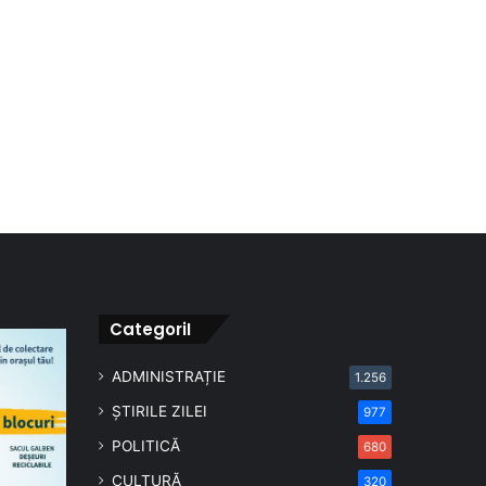
CategoriI
ADMINISTRAȚIE
1.256
ȘTIRILE ZILEI
977
POLITICĂ
680
CULTURĂ
320