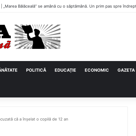
u, primul meci acasă în noul sezon de Liga 2. Obiectiv clar înaintea duel
ĂNĂTATE
POLITICĂ
EDUCAȚIE
ECONOMIC
GAZETA 
cuzată că a înșelat o copilă de 12 an