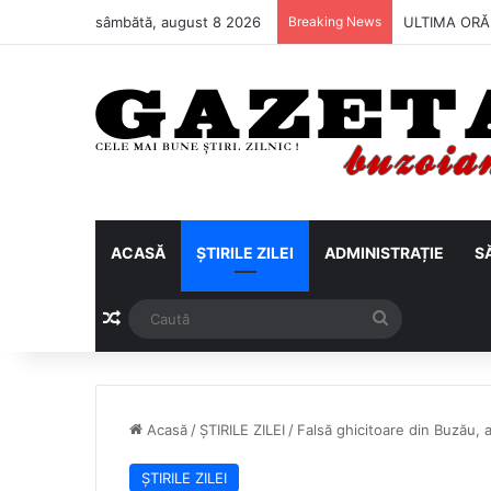
sâmbătă, august 8 2026
Breaking News
Metalul Buză
ACASĂ
ȘTIRILE ZILEI
ADMINISTRAȚIE
S
Articol aleatoriu
Caută
Acasă
/
ȘTIRILE ZILEI
/
Falsă ghicitoare din Buzău, a
ȘTIRILE ZILEI