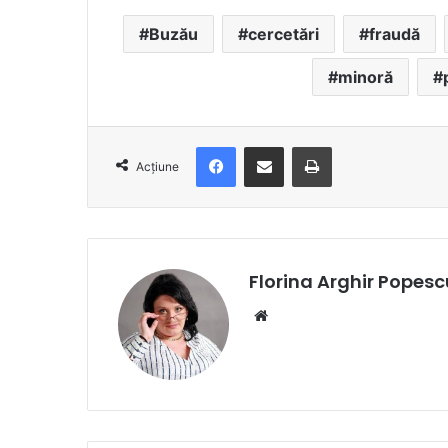
Buzău
cercetări
fraudă
minoră
Facebook
Distribuie prin e-mail
Imprimare
Acțiune
Florina Arghir Popesc
Website