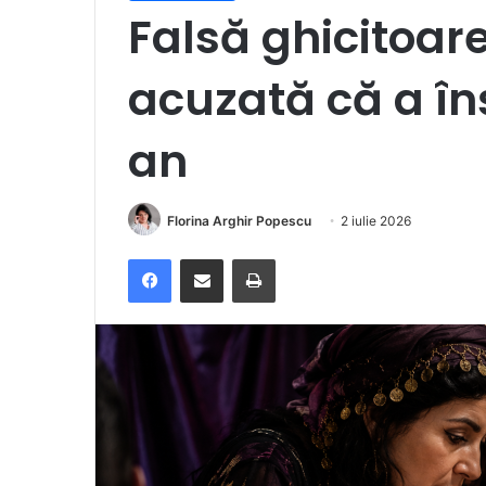
Falsă ghicitoar
acuzată că a înș
an
Florina Arghir Popescu
2 iulie 2026
Facebook
Distribuie prin e-mail
Imprimare