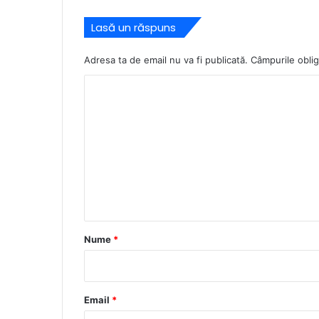
Lasă un răspuns
Adresa ta de email nu va fi publicată.
Câmpurile oblig
C
o
m
e
n
t
a
r
Nume
*
i
u
*
Email
*