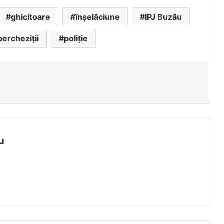
ghicitoare
înșelăciune
IPJ Buzău
percheziții
poliție
u