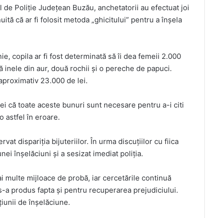
l de Poliție Județean Buzău, anchetatorii au efectuat joi
uită că ar fi folosit metoda „ghicitului” pentru a înșela
ie, copila ar fi fost determinată să îi dea femeii 2.000
ă inele din aur, două rochii și o pereche de papuci.
 aproximativ 23.000 de lei.
ei că toate aceste bunuri sunt necesare pentru a-i citi
o astfel în eroare.
vat dispariția bijuteriilor. În urma discuțiilor cu fiica
ei înșelăciuni și a sesizat imediat poliția.
ai multe mijloace de probă, iar cercetările continuă
 s-a produs fapta și pentru recuperarea prejudiciului.
iunii de înșelăciune.