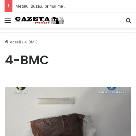
Metalul Buzău, primul meci acasă în noul sezon de Liga 2. Obiectiv clar înaintea duelului cu CS Afumați
Mediu
C
Acasă
/
4-BMC
4-BMC