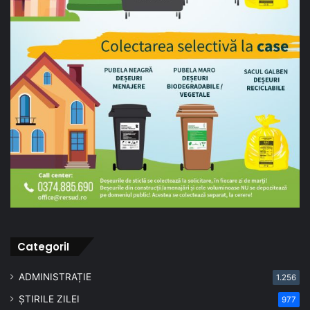
CategoriI
ADMINISTRAȚIE
1.256
ȘTIRILE ZILEI
977