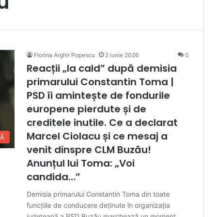
u
Florina Arghir Popescu
2 iunie 2026
0
Reacții „la cald” după demisia
primarului Constantin Toma |
PSD îi amintește de fondurile
europene pierdute și de
creditele inutile. Ce a declarat
Marcel Ciolacu și ce mesaj a
CĂ
venit dinspre CLM Buzău!
Anunțul lui Toma: „Voi
candida…”
Demisia primarului Constantin Toma din toate
funcțiile de conducere deținute în organizația
județeană a PSD Buzău marchează un moment