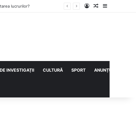
Log In
Articol aleatoriu
Sidebar
area lucrurilor?
DE INVESTIGAȚII
CULTURĂ
SPORT
ANUNȚURI