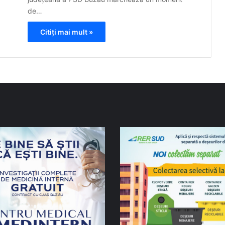
de…
Citiți mai mult »