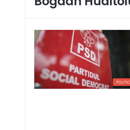
Bogdan Huditoi
POLITI