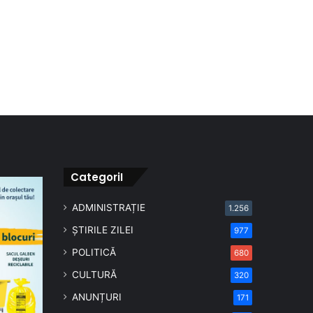
CategoriI
ADMINISTRAȚIE
1.256
ȘTIRILE ZILEI
977
POLITICĂ
680
CULTURĂ
320
ANUNȚURI
171