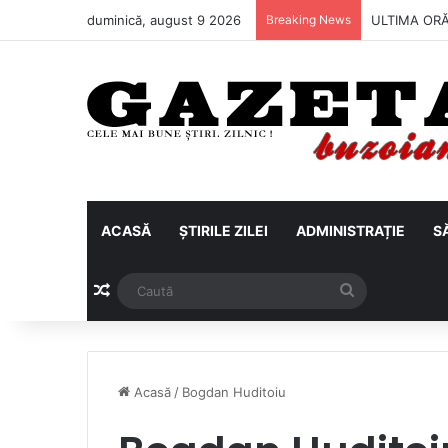
duminică, august 9 2026
Breaking News
ULTIMA ORĂ 
ACASĂ
ȘTIRILE ZILEI
ADMINISTRAȚIE
S
Articol aleatoriu
Caută
Acasă
/
Bogdan Huditoiu