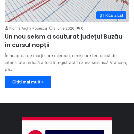
ȘTIRILE ZILEI
Florina Arghir Popescu
3 iunie 2026
0
Un nou seism a scuturat județul Buzău
în cursul nopții
În noaptea de marți spre miercuri, o mișcare tectonică de
intensitate redusă a fost înregistrată în zona seismică Vrancea,
pe…
Citiți mai mult »