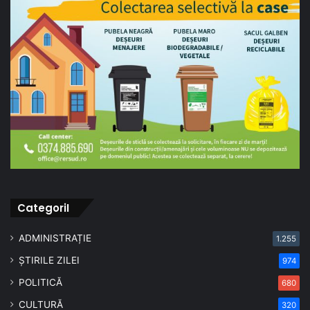
CategoriI
ADMINISTRAȚIE
1.255
ȘTIRILE ZILEI
974
POLITICĂ
680
CULTURĂ
320