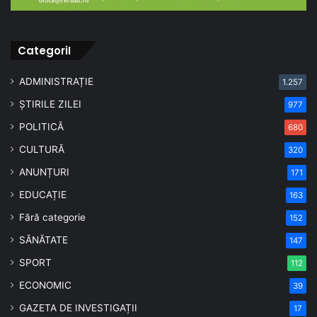
CategoriI
ADMINISTRAȚIE
1.257
ȘTIRILE ZILEI
977
POLITICĂ
680
CULTURĂ
320
ANUNȚURI
171
EDUCAȚIE
163
Fără categorie
152
SĂNĂTATE
147
SPORT
112
ECONOMIC
39
GAZETA DE INVESTIGAȚII
17