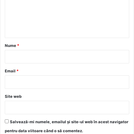
e
n
t
a
r
Nume
*
i
u
*
Email
*
Site web
Salvează-mi numele, emailul și site-ul web în acest navigator
pentru data viitoare când o să comentez.