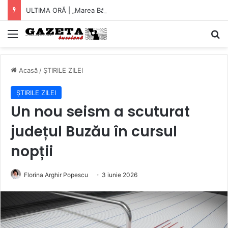
ULTIMA ORĂ | „Marea Bălăceală” se amână cu o săptămână. Un prim pas spre îndreptarea lucrurilor?
Mediu
C
Acasă
/
ȘTIRILE ZILEI
ȘTIRILE ZILEI
Un nou seism a scuturat
județul Buzău în cursul
nopții
Florina Arghir Popescu
3 iunie 2026