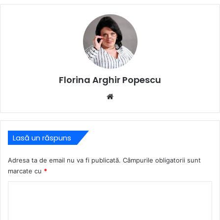
Florina Arghir Popescu
Website
Lasă un răspuns
Adresa ta de email nu va fi publicată.
Câmpurile obligatorii sunt
marcate cu
*
C
o
m