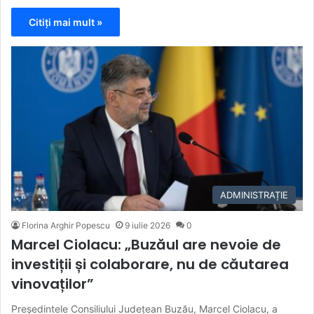
Citiți mai mult »
ADMINISTRAȚIE
Florina Arghir Popescu
9 iulie 2026
0
Marcel Ciolacu: „Buzăul are nevoie de
investiții și colaborare, nu de căutarea
vinovaților”
Președintele Consiliului Județean Buzău, Marcel Ciolacu, a