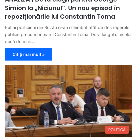
Simion la „Niciunul”. Un nou episod în
repoziționările lui Constantin Toma
Puțini politicieni din Buzău și-au schimbat atât de des reperele
publice precum primarul Constantin Toma. De-a lungul ultimelor
două decenii,…
Citiți mai mult »
POLITICĂ