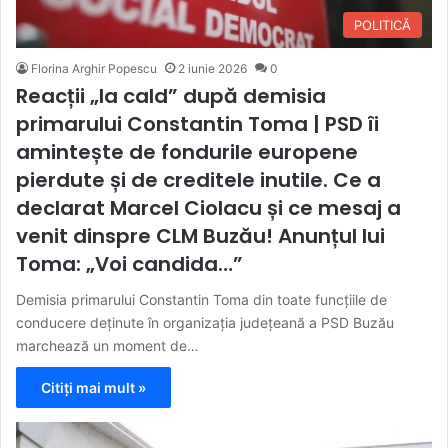
POLITICĂ
Florina Arghir Popescu
2 iunie 2026
0
Reacții „la cald” după demisia
primarului Constantin Toma | PSD îi
amintește de fondurile europene
pierdute și de creditele inutile. Ce a
declarat Marcel Ciolacu și ce mesaj a
venit dinspre CLM Buzău! Anunțul lui
Toma: „Voi candida…”
Demisia primarului Constantin Toma din toate funcțiile de
conducere deținute în organizația județeană a PSD Buzău
marchează un moment de…
Citiți mai mult »