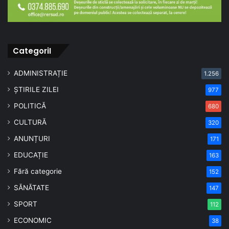
CategoriI
ADMINISTRAȚIE
1.256
ȘTIRILE ZILEI
977
POLITICĂ
680
CULTURĂ
320
ANUNȚURI
171
EDUCAȚIE
163
Fără categorie
152
SĂNĂTATE
147
SPORT
112
ECONOMIC
38