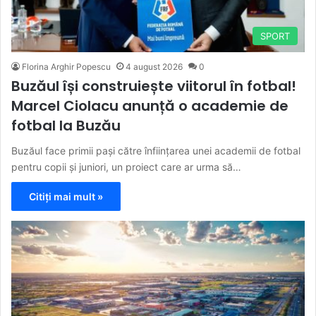
SPORT
Florina Arghir Popescu
4 august 2026
0
Buzăul își construiește viitorul în fotbal!
Marcel Ciolacu anunță o academie de
fotbal la Buzău
Buzăul face primii pași către înființarea unei academii de fotbal
pentru copii și juniori, un proiect care ar urma să…
Citiți mai mult »