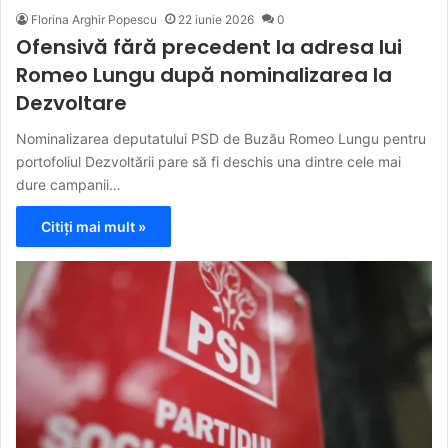
Florina Arghir Popescu
22 iunie 2026
0
Ofensivă fără precedent la adresa lui
Romeo Lungu după nominalizarea la
Dezvoltare
Nominalizarea deputatului PSD de Buzău Romeo Lungu pentru
portofoliul Dezvoltării pare să fi deschis una dintre cele mai
dure campanii…
Citiți mai mult »