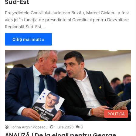
Sud-Est
Președintele Consiliului Județean Buzău, Marcel Ciolacu, a fost
ales joi în funcția de președinte al Consiliului pentru Dezvoltare
Regională Sud-Est,…
Citiți mai mult »
POLITICĂ
Florina Arghir Popescu
1 iulie 2026
0
ANALIZĂ | De la elogii pentru George