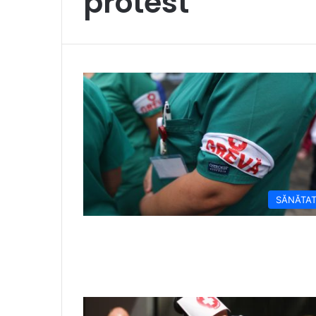
protest
SĂNĂTA