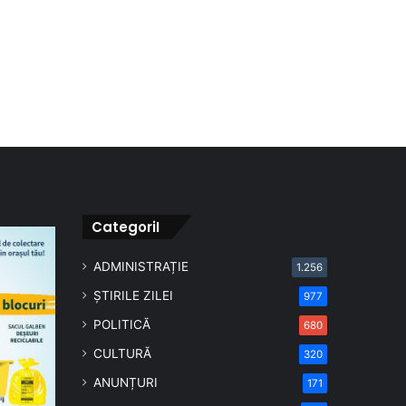
CategoriI
ADMINISTRAȚIE
1.256
ȘTIRILE ZILEI
977
POLITICĂ
680
CULTURĂ
320
ANUNȚURI
171