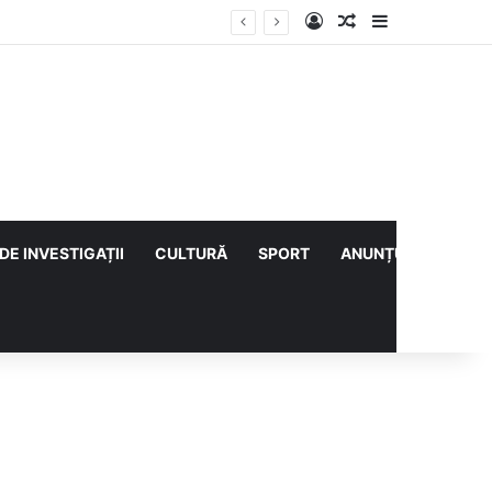
Log In
Articol aleatoriu
Sidebar
udețe îl au
DE INVESTIGAȚII
CULTURĂ
SPORT
ANUNȚURI