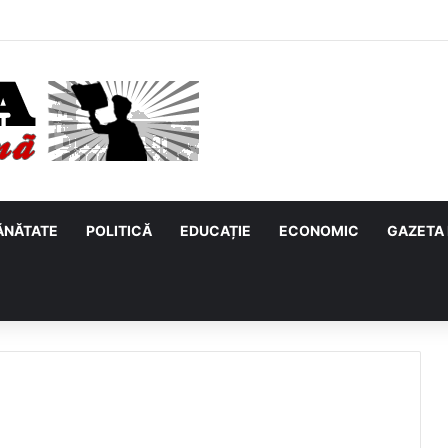
 zeci de mii de hectare fără să pompeze apa! Un avantaj pe care puține j
ĂNĂTATE
POLITICĂ
EDUCAȚIE
ECONOMIC
GAZETA 