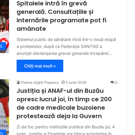
Spitalele intră în grevă
generală. Consultațiile și
internările programate pot fi
amânate
Sistemul public de sănătate intră într-o nouă etapă
a protestelor, după ce Federația SANITAS a
TE
anunțat declanșarea grevei generale începând…
Citiți mai mult »
Florina Arghir Popescu
3 iunie 2026
0
Justiția și ANAF-ul din Buzău
opresc lucrul joi, în timp ce 200
de cadre medicale buzoiene
protestează deja la Guvern
Zi de foc pentru instituțiile publice din Buzău joi, 4
iunie. Justiția și Finanțele vor bloca activitatea în
EI