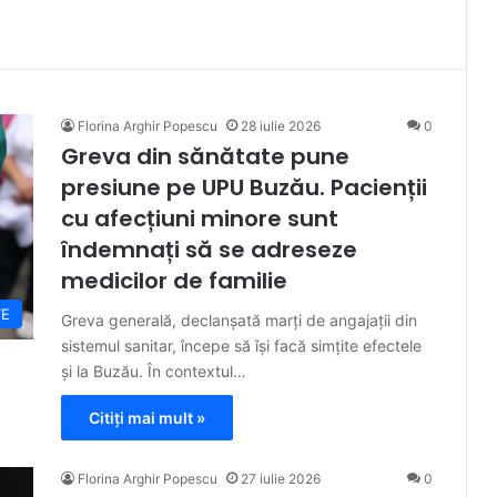
Florina Arghir Popescu
28 iulie 2026
0
Greva din sănătate pune
presiune pe UPU Buzău. Pacienții
cu afecțiuni minore sunt
îndemnați să se adreseze
medicilor de familie
TE
Greva generală, declanșată marți de angajații din
sistemul sanitar, începe să își facă simțite efectele
și la Buzău. În contextul…
Citiți mai mult »
Florina Arghir Popescu
27 iulie 2026
0