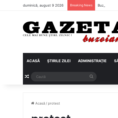
duminică, august 9 2026
Breaking News
Buzăul irigă
ACASĂ
ȘTIRILE ZILEI
ADMINISTRAȚIE
S
Articol aleatoriu
Caută
Acasă
/
protest