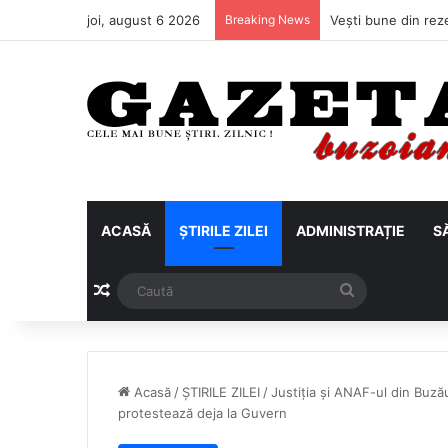
joi, august 6 2026
Breaking News
ACASĂ
ȘTIRILE ZILEI
ADMINISTRAȚIE
S
Articol aleatoriu
Caută
Acasă
/
ȘTIRILE ZILEI
/
Justiția și ANAF-ul din Buză
protestează deja la Guvern