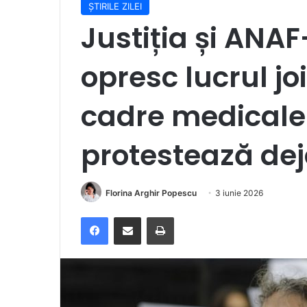
ȘTIRILE ZILEI
Justiția și ANA
opresc lucrul jo
cadre medicale
protestează dej
Florina Arghir Popescu
3 iunie 2026
Facebook
Distribuie prin e-mail
Imprimare