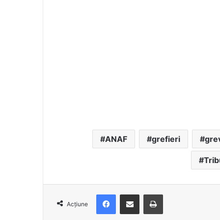
ANAF
grefieri
gre
Trib
Facebook
Distribuie prin e-mail
Imprimare
Acțiune