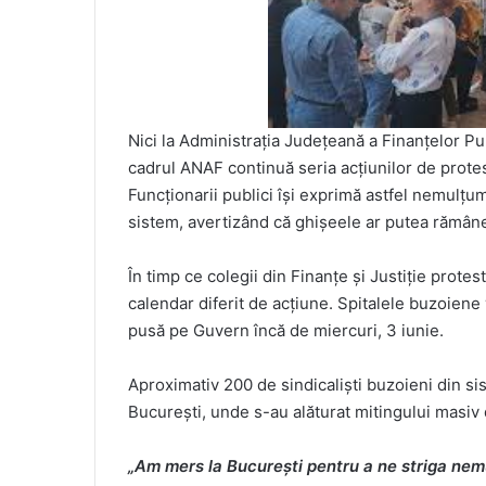
Nici la Administrația Județeană a Finanțelor Pu
cadrul ANAF continuă seria acțiunilor de protest
Funcționarii publici își exprimă astfel nemulțum
sistem, avertizând că ghișeele ar putea rămâne 
În timp ce colegii din Finanțe și Justiție prot
calendar diferit de acțiune. Spitalele buzoiene 
pusă pe Guvern încă de miercuri, 3 iunie.
Aproximativ 200 de sindicaliști buzoieni din si
București, unde s-au alăturat mitingului masiv d
„Am mers la București pentru a ne striga nem