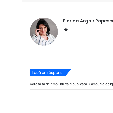
Florina Arghir Popesc
Website
Lasă un răspuns
Adresa ta de email nu va fi publicată.
Câmpurile oblig
C
o
m