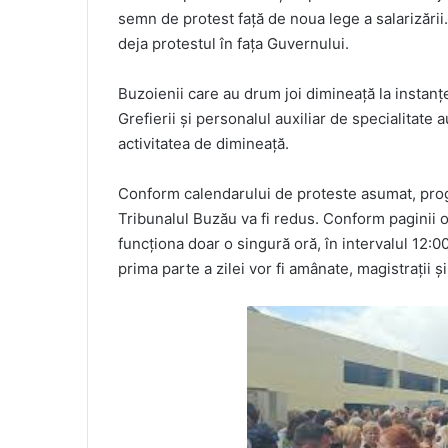
semn de protest față de noua lege a salarizării
deja protestul în fața Guvernului.
Buzoienii care au drum joi dimineață la instanțe
Grefierii și personalul auxiliar de specialitate
activitatea de dimineață.
Conform calendarului de proteste asumat, prog
Tribunalul Buzău va fi redus. Conform paginii of
funcționa doar o singură oră, în intervalul
12:00
prima parte a zilei vor fi amânate, magistrații ș