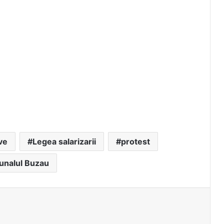
ve
Legea salarizarii
protest
unalul Buzau