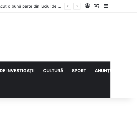
Log In
Articol aleatoriu
Sidebar
Vești bune din rezervațiile naturale ale Buzăului. Lacurile de la Boldu și Balta Albă și-au refăcut o bună parte din luciul de apă
DE INVESTIGAȚII
CULTURĂ
SPORT
ANUNȚURI