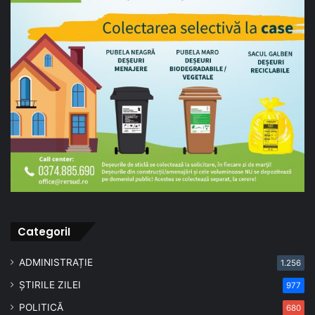
CategoriI
ADMINISTRAȚIE
1.256
ȘTIRILE ZILEI
977
POLITICĂ
680