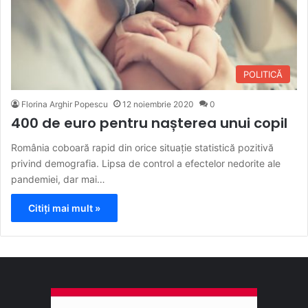
POLITICĂ
Florina Arghir Popescu
12 noiembrie 2020
0
400 de euro pentru nașterea unui copil
România coboară rapid din orice situație statistică pozitivă
privind demografia. Lipsa de control a efectelor nedorite ale
pandemiei, dar mai…
Citiți mai mult »