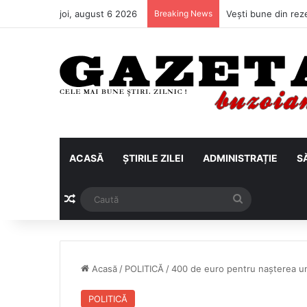
joi, august 6 2026
Breaking News
ACASĂ
ȘTIRILE ZILEI
ADMINISTRAȚIE
S
Articol aleatoriu
Caută
Acasă
/
POLITICĂ
/
400 de euro pentru nașterea un
POLITICĂ