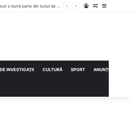
Log In
Articol aleatoriu
Sidebar
Vești bune din rezervațiile naturale ale Buzăului. Lacurile de la Boldu și Balta Albă și-au refăcut o bună parte din luciul de apă
DE INVESTIGAȚII
CULTURĂ
SPORT
ANUNȚURI