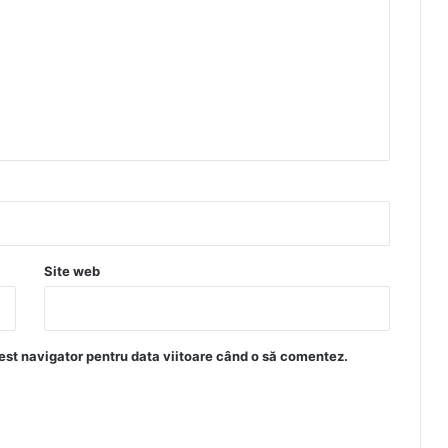
Site web
est navigator pentru data viitoare când o să comentez.