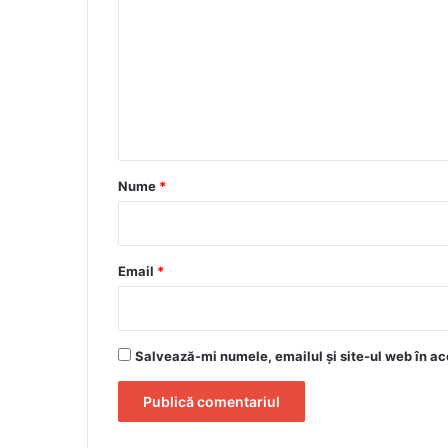
o
m
e
n
t
a
r
Nume
*
i
u
*
Email
*
Salvează-mi numele, emailul și site-ul web în ac