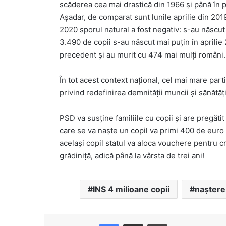
scăderea cea mai drastică din 1966 și până în pr
Așadar, de comparat sunt lunile aprilie din 2019 
2020 sporul natural a fost negativ: s-au născu
3.490 de copii s-au născut mai puțin în aprilie
precedent și au murit cu 474 mai mulți români.
Ȋn tot acest context național, cel mai mare par
privind redefinirea demnității muncii şi sănătăț
PSD va susține familiile cu copii și are pregătit
care se va naște un copil va primi 400 de euro p
același copil statul va aloca vouchere pentru cr
grădiniță, adică până la vârsta de trei ani!
INS 4 milioane copii
naștere
Facebook
Distribuie prin e-mail
Imprimare