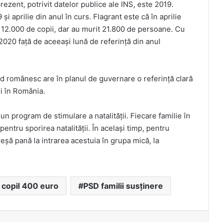
ezent, potrivit datelor publice ale INS, este 2019.
și aprilie din anul în curs. Flagrant este că în aprilie
t 12.000 de copii, dar au murit 21.800 de persoane. Cu
 2020 față de aceeași lună de referință din anul
tid românesc are în planul de guvernare o referință clară
ii în România.
 un program de stimulare a natalității. Fiecare familie în
entru sporirea natalității. În același timp, pentru
eșă pană la intrarea acestuia în grupa mică, la
 copil 400 euro
PSD familii susținere