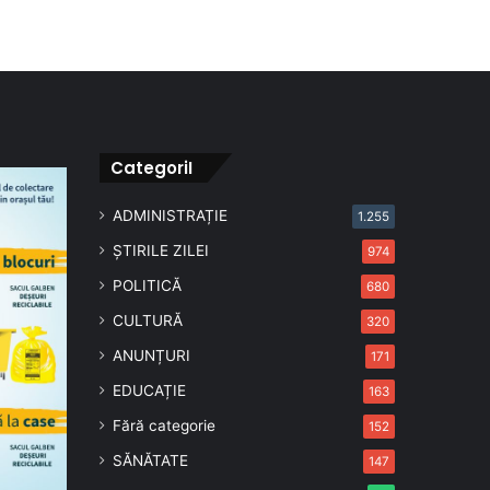
CategoriI
ADMINISTRAȚIE
1.255
ȘTIRILE ZILEI
974
POLITICĂ
680
CULTURĂ
320
ANUNȚURI
171
EDUCAȚIE
163
Fără categorie
152
SĂNĂTATE
147