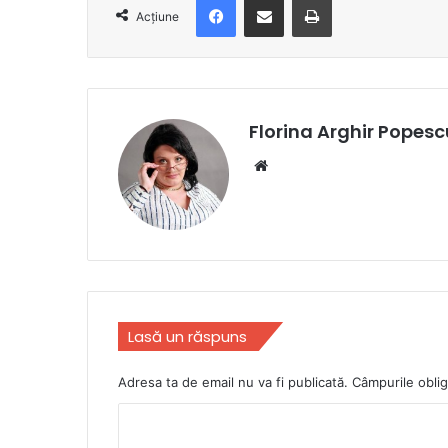
Acțiune
Florina Arghir Popesc
Website
Lasă un răspuns
Adresa ta de email nu va fi publicată.
Câmpurile oblig
C