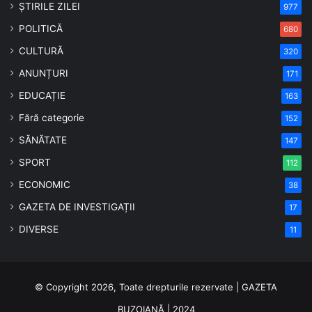
ȘTIRILE ZILEI
977
POLITICĂ
680
CULTURĂ
320
ANUNȚURI
171
EDUCAȚIE
163
Fără categorie
152
SĂNĂTATE
147
SPORT
112
ECONOMIC
38
GAZETA DE INVESTIGAȚII
17
DIVERSE
11
© Copyright 2026, Toate drepturile rezervate | GAZETA
BUZOIANĂ | 2024