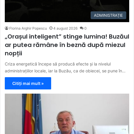
ADMINISTRAȚIE
Florina Arghir Popescu
4 august 2026
0
„Orașul inteligent” stinge lumina! Buzăul
ar putea rămâne în beznă după miezul
nopții
Criza energetică începe să producă efecte și la nivelul
administrațiilor locale, iar la Buzău, ca de obiecei, se pune în…
Citiți mai mult »