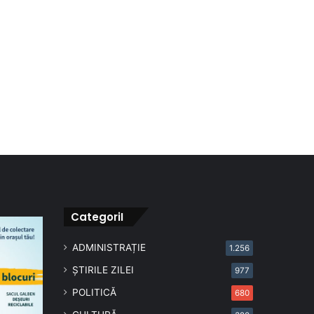
CategoriI
ADMINISTRAȚIE
1.256
ȘTIRILE ZILEI
977
POLITICĂ
680