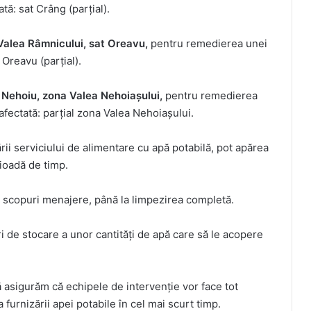
tă: sat Crâng (parțial).
 Valea Râmnicului, sat Oreavu,
pentru remedierea unei
 Oreavu (parțial).
a Nehoiu, zona Valea Nehoiașului,
pentru remedierea
afectată: parțial zona Valea Nehoiașului.
rii serviciului de alimentare cu apă potabilă, pot apărea
rioadă de timp.
 scopuri menajere, până la limpezirea completă.
de stocare a unor cantități de apă care să le acopere
 asigurăm că echipele de intervenție vor face tot
a furnizării apei potabile în cel mai scurt timp.