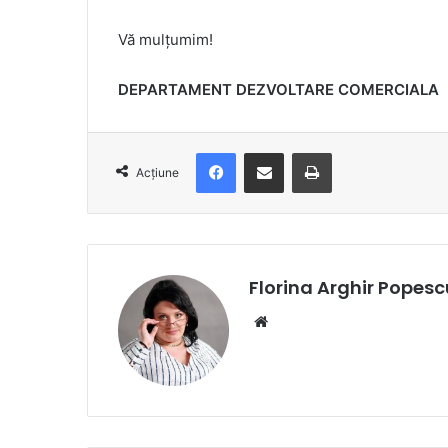
Vă mulțumim!
DEPARTAMENT DEZVOLTARE COMERCIALA
Facebook
Distribuie prin e-mail
Imprimare
Acțiune
Florina Arghir Popesc
Website