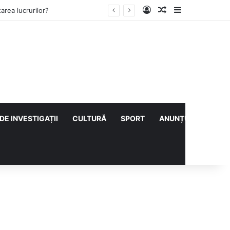
Log In
Articol aleatoriu
Sidebar
ului cu CS Afumați
DE INVESTIGAȚII
CULTURĂ
SPORT
ANUNȚURI