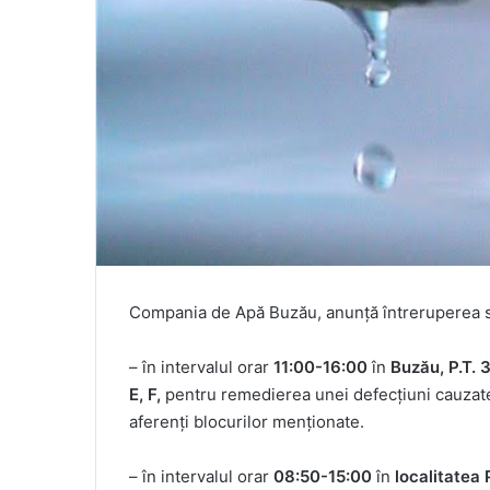
Compania de Apă Buzău, anunță întreruperea se
– în intervalul orar
11:00-16:00
în
Buzău, P.T. 34
E, F,
pentru remedierea unei defecțiuni cauzate 
aferenți blocurilor menționate.
– în intervalul orar
08:50-15:00
în
localitatea 