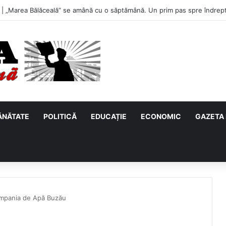
u, primul meci acasă în noul sezon de Liga 2. Obiectiv clar înaintea duel
ĂNĂTATE
POLITICĂ
EDUCAȚIE
ECONOMIC
GAZETA 
pania de Apă Buzău