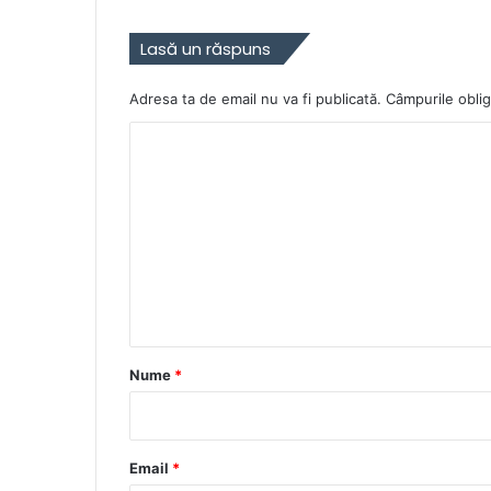
Lasă un răspuns
Adresa ta de email nu va fi publicată.
Câmpurile oblig
C
o
m
e
n
t
a
r
Nume
*
i
u
*
Email
*