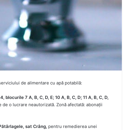
rviciului de alimentare cu apă potabilă:
, blocurile 7 A, B, C, D, E; 10 A, B, C, D; 11 A, B, C, D,
de o lucrare neautorizată. Zonă afectată: abonații
Pătârlagele, sat Crâng,
pentru remedierea unei