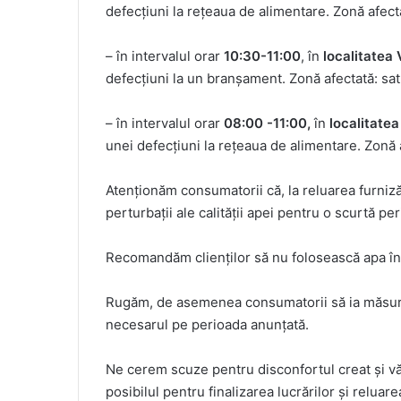
defecțiuni la rețeaua de alimentare. Zonă afecta
– în intervalul orar
10:30-11:00
, în
localitatea
defecțiuni la un branșament. Zonă afectată: sat
– în intervalul orar
08:00
-11:00,
în
localitate
unei defecțiuni la rețeaua de alimentare. Zonă 
Atenționăm consumatorii că, la reluarea furniză
perturbații ale calității apei pentru o scurtă pe
Recomandăm clienților să nu folosească apa în
Rugăm, de asemenea consumatorii să ia măsuri 
necesarul pe perioada anunțată.
Ne cerem scuze pentru disconfortul creat și vă
posibilul pentru finalizarea lucrărilor și reluare