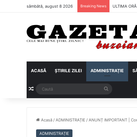
sâmbătă, august 8 2026
Breaking News
Metalul Buză
ACASĂ
ȘTIRILE ZILEI
ADMINISTRAȚIE
S
Articol aleatoriu
Caută
Acasă
/
ADMINISTRAȚIE
/
ANUNȚ IMPORTANT | Com
ADMINISTRAȚIE