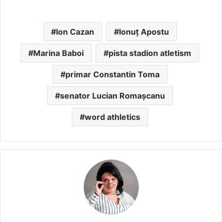
Ion Cazan
Ionuț Apostu
Marina Baboi
pista stadion atletism
primar Constantin Toma
senator Lucian Romașcanu
word athletics