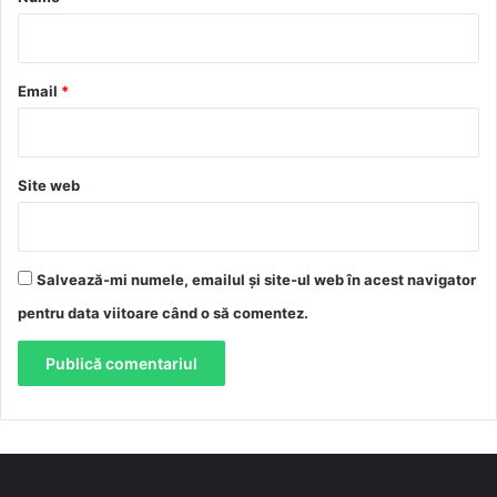
i
u
*
Email
*
Site web
Salvează-mi numele, emailul și site-ul web în acest navigator
pentru data viitoare când o să comentez.