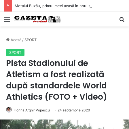
Metalul Buzău, primul meci acasă în noul sezon de Liga 2. Obiectiv clar înaintea duelului cu CS Afumați
Mediu
C
Acasă
/
SPORT
SPORT
Pista Stadionului de
Atletism a fost realizată
după standardele World
Athletics (FOTO + Video)
Florina Arghir Popescu
24 septembrie 2020