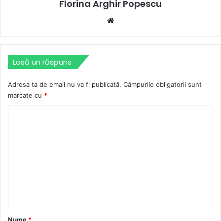
Florina Arghir Popescu
Website
Lasă un răspuns
Adresa ta de email nu va fi publicată.
Câmpurile obligatorii sunt
marcate cu
*
C
o
m
e
n
t
a
r
Nume
*