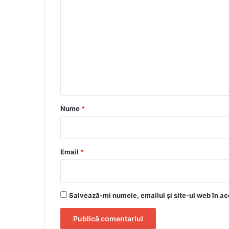
o
m
e
n
t
a
r
Nume
*
i
u
*
Email
*
Salvează-mi numele, emailul și site-ul web în ac