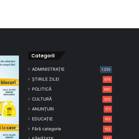
CategoriI
ADMINISTRAȚIE
1.255
ȘTIRILE ZILEI
974
POLITICĂ
680
CULTURĂ
320
ANUNȚURI
171
EDUCAȚIE
163
Fără categorie
152
SĂNĂTATE