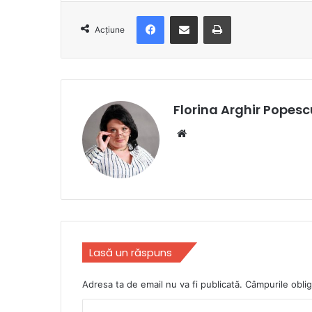
Facebook
Distribuie prin e-mail
Imprimare
Acțiune
Florina Arghir Popesc
Website
Lasă un răspuns
Adresa ta de email nu va fi publicată.
Câmpurile oblig
C