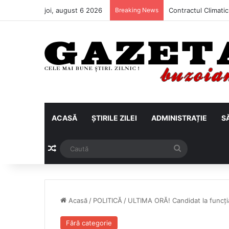
joi, august 6 2026
Breaking News
ACASĂ
ȘTIRILE ZILEI
ADMINISTRAȚIE
S
Articol aleatoriu
Caută
Acasă
/
POLITICĂ
/
ULTIMA ORĂ! Candidat la funcția
Fără categorie