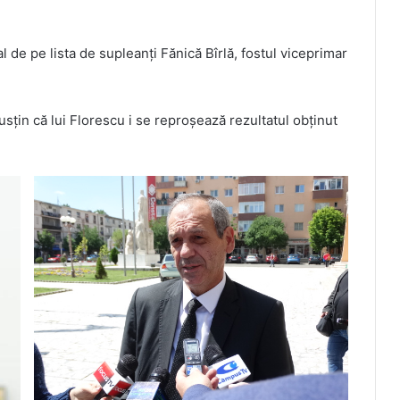
 de pe lista de supleanți Fănică Bîrlă, fostul viceprimar
usțin că lui Florescu i se reproșează rezultatul obținut