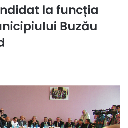
didat la funcția
nicipiului Buzău
d