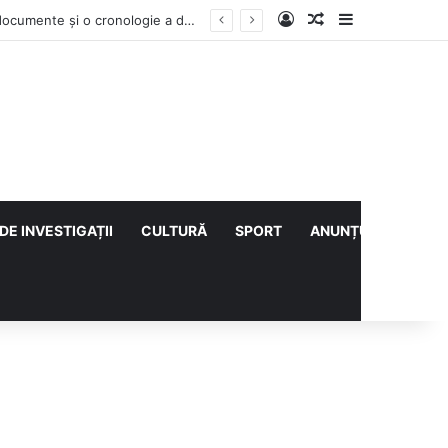
Log In
Articol aleatoriu
Sidebar
Contractul Climatic continuă prin Compania de Apă? Haritina Craița își susține acuzația cu documente și o cronologie a deciziilor
DE INVESTIGAȚII
CULTURĂ
SPORT
ANUNȚURI