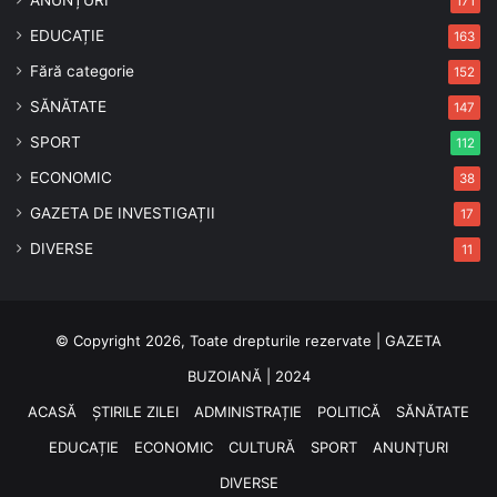
ANUNȚURI
171
EDUCAȚIE
163
Fără categorie
152
SĂNĂTATE
147
SPORT
112
ECONOMIC
38
GAZETA DE INVESTIGAȚII
17
DIVERSE
11
© Copyright 2026, Toate drepturile rezervate | GAZETA
BUZOIANĂ | 2024
ACASĂ
ȘTIRILE ZILEI
ADMINISTRAȚIE
POLITICĂ
SĂNĂTATE
EDUCAȚIE
ECONOMIC
CULTURĂ
SPORT
ANUNȚURI
DIVERSE