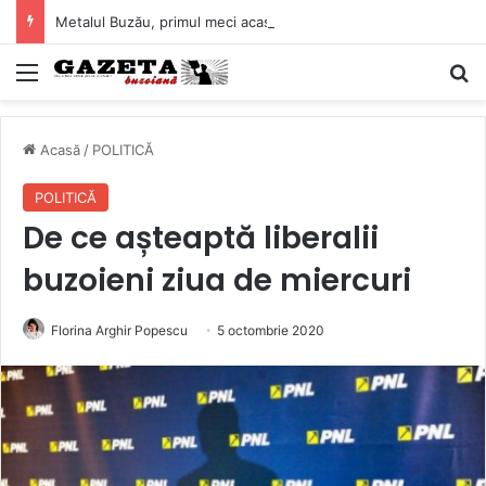
Metalul Buzău, primul meci acasă în noul sezon de Liga 2. Obiectiv clar înaintea duelului cu CS Afumați
Mediu
C
Acasă
/
POLITICĂ
POLITICĂ
De ce așteaptă liberalii
buzoieni ziua de miercuri
Florina Arghir Popescu
5 octombrie 2020