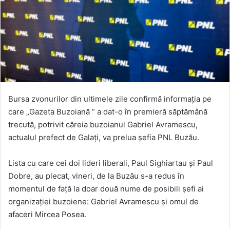
Bursa zvonurilor din ultimele zile confirmă informația pe
care „Gazeta Buzoiană ” a dat-o în premieră săptămână
trecută, potrivit căreia buzoianul Gabriel Avramescu,
actualul prefect de Galați, va prelua șefia PNL Buzău.
Lista cu care cei doi lideri liberali, Paul Sighiartau și Paul
Dobre, au plecat, vineri, de la Buzău s-a redus în
momentul de față la doar două nume de posibili șefi ai
organizației buzoiene: Gabriel Avramescu și omul de
afaceri Mircea Posea.