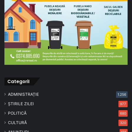
CategoriI
ADMINISTRAȚIE
1.256
ȘTIRILE ZILEI
977
POLITICĂ
680
CULTURĂ
320