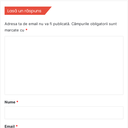
Lasă un răspuns
Adresa ta de email nu va fi publicată.
Câmpurile obligatorii sunt
marcate cu
*
C
o
m
e
n
t
a
r
Nume
*
i
u
*
Email
*