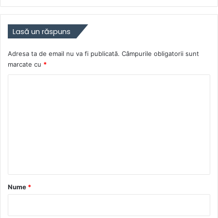
Lasă un răspuns
Adresa ta de email nu va fi publicată.
Câmpurile obligatorii sunt
marcate cu
*
C
o
m
e
n
t
a
r
Nume
*
i
u