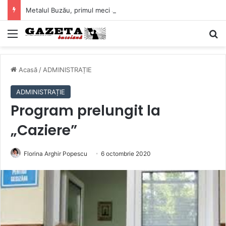
Metalul Buzău, primul meci acasă în noul sezon de Liga 2. Obiectiv clar înaintea duelului cu CS Afumați
Mediu
C
Acasă
/
ADMINISTRAȚIE
ADMINISTRAȚIE
Program prelungit la
„Caziere”
Florina Arghir Popescu
6 octombrie 2020