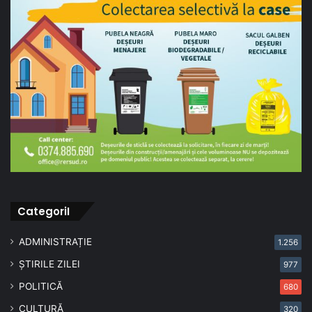
CategoriI
ADMINISTRAȚIE
1.256
ȘTIRILE ZILEI
977
POLITICĂ
680
CULTURĂ
320