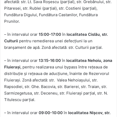
afectată: str. Lt. Sava Roșescu (parțial), str. Grebănului, str.
Pitaresei, str. Rublei (parțial), str. Costieni (parțial),
Fundătura Digului, Fundătura Castanilor, Fundătura
Prunilor.
– în intervalul orar
15:00-17:00
în
localitatea Cislău, str.
Culturii
pentru remedierea unei defecțiuni la un
branșament de apă. Zonă afectată: str. Culturii parțial.
– în intervalul orar
13:15-16:00
în
localitatea Nehoiu, zona
Fluierași,
pentru realizarea unui bypass între rețeaua de
distribuție și rețeaua de aducțiune, înainte de Rezervorul
Fluierași. Zonă afectată: str. Valea Nehoiașului, str.
Rapsodiei, str. Ghe. Bacovia, str. Barierei, str. Traian, str.
Sarmizegetusa, str. Deceneu, str. Fluierași parțial, str. N.
Titulescu parțial.
– în intervalul orar
09:00-10:00
în
localitatea Nișcov, str.