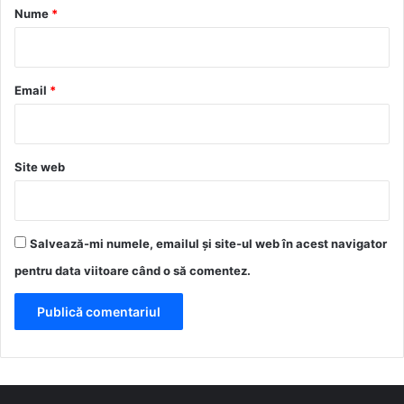
r
Nume
*
i
u
*
Email
*
Site web
Salvează-mi numele, emailul și site-ul web în acest navigator
pentru data viitoare când o să comentez.