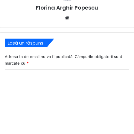
Florina Arghir Popescu
Website
Lasă un răspuns
Adresa ta de email nu va fi publicată.
Câmpurile obligatorii sunt
marcate cu
*
C
o
m
e
n
t
a