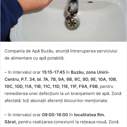
Compania de Apă Buzău, anunță întreruperea serviciului
de alimentare cu apă potabilă:
– în intervalul orar
15:15-17:45
în
Buzău, zona Unirii-
Centru, P.T. 34, bl. 7A, 7B, 9A, 9B, 9C, 9D, 9E, 10A, 10B,
10C, 10D, 11A, 11B, 11C, 11D, 11E, 11F, F9A, F9B
, pentru
remedierea unei defecțiuni la un branșament de apă. Zonă
afectată: toți abonații aferenți blocurilor menționate.
– în intervalul orar
09:00-16:00
în
localitatea Rm.
Sărat,
pentru realizarea conexiunii la rețeaua nouă. Zonă