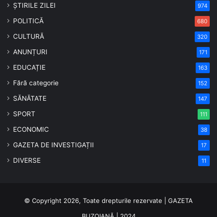
ȘTIRILE ZILEI
974
POLITICĂ
680
CULTURĂ
320
ANUNȚURI
171
EDUCAȚIE
163
Fără categorie
152
SĂNĂTATE
147
SPORT
111
ECONOMIC
38
GAZETA DE INVESTIGAȚII
17
DIVERSE
11
© Copyright 2026, Toate drepturile rezervate | GAZETA
BUZOIANĂ | 2024