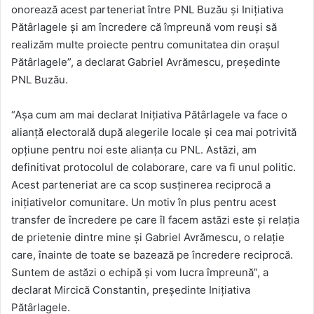
onorează acest parteneriat între PNL Buzău și Inițiativa
Pătârlagele și am încredere că împreună vom reuși să
realizăm multe proiecte pentru comunitatea din orașul
Pătârlagele”, a declarat Gabriel Avrămescu, președinte
PNL Buzău.
“Așa cum am mai declarat Inițiativa Pătârlagele va face o
alianță electorală după alegerile locale și cea mai potrivită
opțiune pentru noi este alianța cu PNL. Astăzi, am
definitivat protocolul de colaborare, care va fi unul politic.
Acest parteneriat are ca scop susținerea reciprocă a
inițiativelor comunitare. Un motiv în plus pentru acest
transfer de încredere pe care îl facem astăzi este și relația
de prietenie dintre mine și Gabriel Avrămescu, o relație
care, înainte de toate se bazează pe încredere reciprocă.
Suntem de astăzi o echipă și vom lucra împreună”, a
declarat Mircică Constantin, președinte Inițiativa
Pătârlagele.