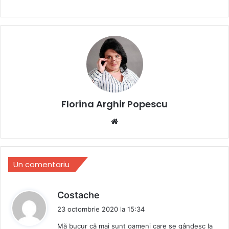
Florina Arghir Popescu
Website
Un comentariu
s
Costache
p
23 octombrie 2020 la 15:34
u
Mă bucur că mai sunt oameni care se gândesc la
n