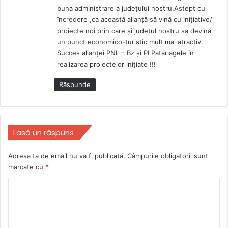
buna administrare a județului nostru.Astept cu
e
încredere ,ca această alianță să vină cu inițiative/
:
proiecte noi prin care și judetul nostru sa devină
un punct economico-turistic mult mai atractiv.
Succes alianței PNL – Bz și PI Patarlagele în
realizarea proiectelor inițiate !!!
Răspunde
Lasă un răspuns
Adresa ta de email nu va fi publicată.
Câmpurile obligatorii sunt
marcate cu
*
C
o
m