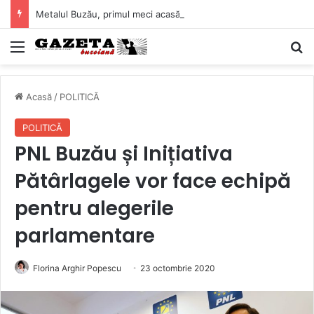
Metalul Buzău, primul meci acasă în noul sezon de Liga 2. Obiectiv clar înaintea duelului cu CS Afumați
Mediu
C
Acasă
/
POLITICĂ
POLITICĂ
PNL Buzău și Inițiativa
Pătârlagele vor face echipă
pentru alegerile
parlamentare
Florina Arghir Popescu
23 octombrie 2020