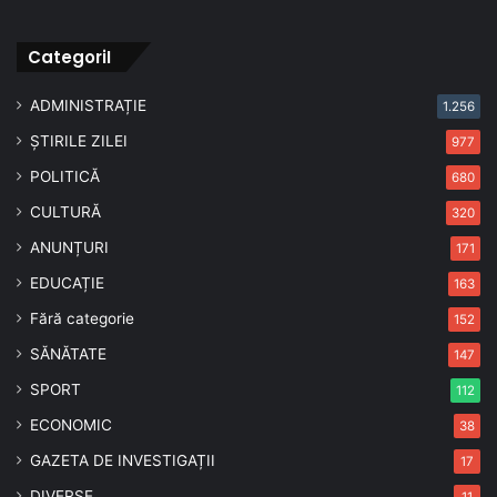
CategoriI
ADMINISTRAȚIE
1.256
ȘTIRILE ZILEI
977
POLITICĂ
680
CULTURĂ
320
ANUNȚURI
171
EDUCAȚIE
163
Fără categorie
152
SĂNĂTATE
147
SPORT
112
ECONOMIC
38
GAZETA DE INVESTIGAȚII
17
DIVERSE
11