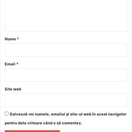
e
n
t
a
r
Nume
*
i
u
*
Email
*
Site web
Salvează-mi numele, emailul și site-ul web în acest navigator
pentru data viitoare când o să comentez.