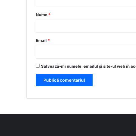
a
r
Nume
*
i
u
*
Email
*
Salvează-mi numele, emailul și site-ul web în ac