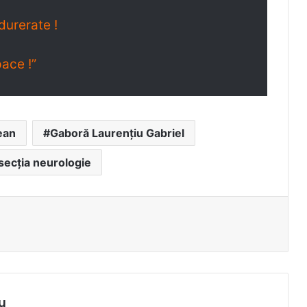
durerate !
ace !”
ean
Gaboră Laurențiu Gabriel
ecția neurologie
u