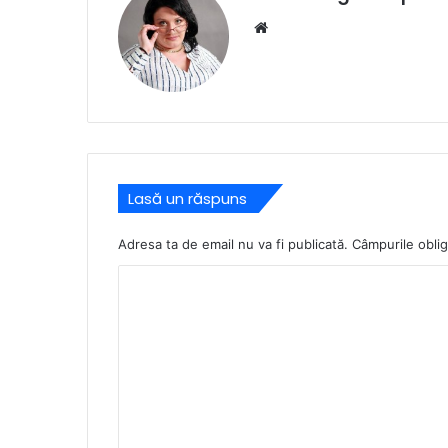
Website
Lasă un răspuns
Adresa ta de email nu va fi publicată.
Câmpurile oblig
C
o
m
e
n
t