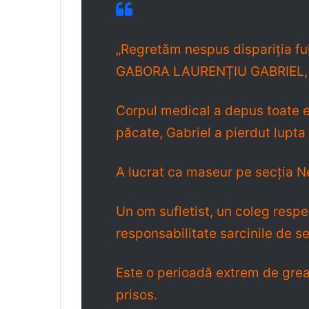
„Regretăm nespus dispariția ful
GABORA LAURENȚIU GABRIEL, în
Corpul medical a depus toate efo
păcate, Gabriel a pierdut lupta 
A lucrat ca maseur pe secţia N
Un om sufletist, un coleg respe
responsabilitate sarcinile de se
Este o perioadă extrem de grea
prisos.