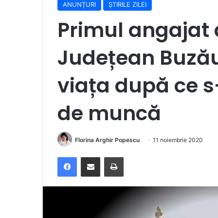
ANUNȚURI
ȘTIRILE ZILEI
Primul angajat a
Județean Buzău,
viața după ce s-
de muncă
Florina Arghir Popescu
11 noiembrie 2020
Facebook
Distribuie prin e-mail
Imprimare