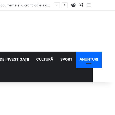
Log In
Articol aleatoriu
Sidebar
Contractul Climatic continuă prin Compania de Apă? Haritina Craița își susține acuzația cu documente și o cronologie a deciziilor
DE INVESTIGAȚII
CULTURĂ
SPORT
ANUNȚURI