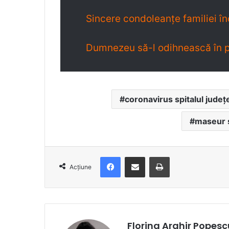
Sincere condoleanțe familiei în
Dumnezeu să-l odihnească în p
coronavirus spitalul județ
maseur s
Facebook
Distribuie prin e-mail
Imprimare
Acțiune
Florina Arghir Popesc