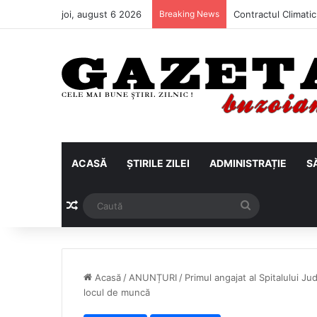
joi, august 6 2026
Breaking News
ACASĂ
ȘTIRILE ZILEI
ADMINISTRAȚIE
S
Articol aleatoriu
Caută
Acasă
/
ANUNȚURI
/
Primul angajat al Spitalului Ju
locul de muncă