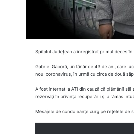
Spitalul Județean a înregistrat primul deces în 
Gabriel Gaboră, un tânăr de 43 de ani, care luc
noul coronavirus, în urmă cu circa de două săp
A fost internat la ATI din cauză că plămânii săi 
rezervați în privința recuperării și a rămas intu
Mesajele de condoleanțe curg pe rețelele de so