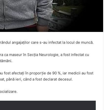
rândul angajaților care s-au infectat la locul de muncă.
ra ca maseur în Secția Neurologie, a fost infectat cu
tămâni.
au fost afectați în proporție de 90 %, iar medicii au fost
bat, până ieri, când a fost declarat decesul.
cializare.