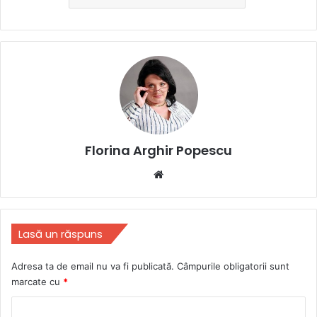
Florina Arghir Popescu
Website
Lasă un răspuns
Adresa ta de email nu va fi publicată.
Câmpurile obligatorii sunt
marcate cu
*
C