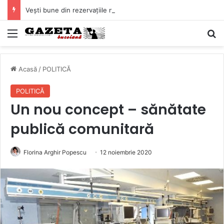
Vești bune din rezervațiile naturale ale Buzăului. Lacurile de la Boldu și Balta Albă și-au refăcut o bună parte din luciul de apă
Mediu
C
Acasă
/
POLITICĂ
POLITICĂ
Un nou concept – sănătate
publică comunitară
Florina Arghir Popescu
12 noiembrie 2020