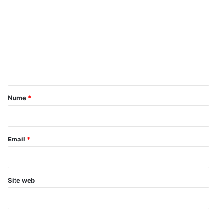
o
m
e
n
t
a
r
Nume
*
i
u
*
Email
*
Site web