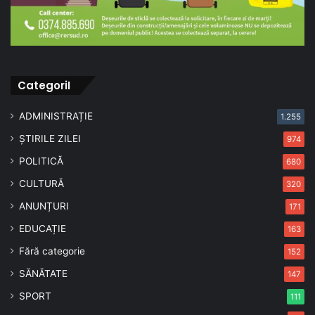
CategoriI
ADMINISTRAȚIE
1.255
ȘTIRILE ZILEI
974
POLITICĂ
680
CULTURĂ
320
ANUNȚURI
171
EDUCAȚIE
163
Fără categorie
152
SĂNĂTATE
147
SPORT
111