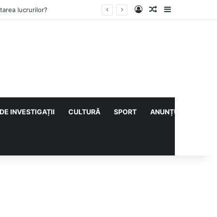
Log In
Articol aleatoriu
Sidebar
lului cu CS Afumați
DE INVESTIGAȚII
CULTURĂ
SPORT
ANUNȚURI