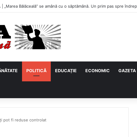
u, primul meci acasă în noul sezon de Liga 2. Obiectiv clar înaintea due
ĂNĂTATE
POLITICĂ
EDUCAȚIE
ECONOMIC
GAZETA 
i pot fi reduse controlat