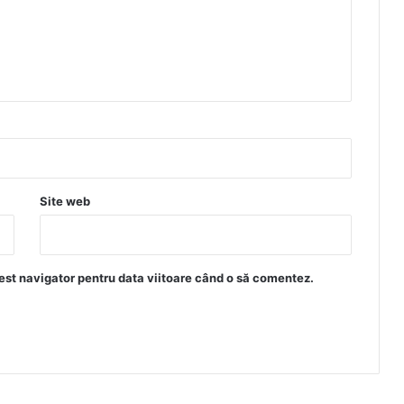
Site web
est navigator pentru data viitoare când o să comentez.