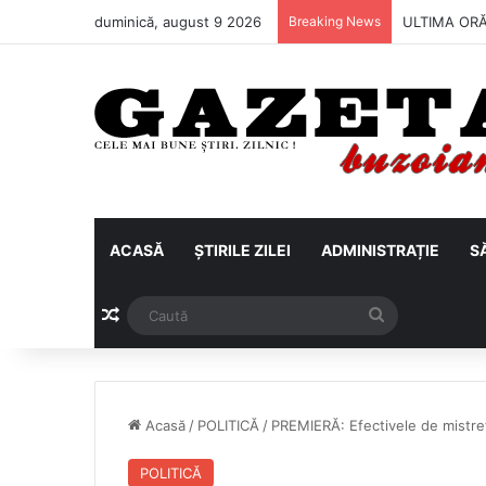
duminică, august 9 2026
Breaking News
Metalul Buză
ACASĂ
ȘTIRILE ZILEI
ADMINISTRAȚIE
S
Articol aleatoriu
Caută
Acasă
/
POLITICĂ
/
PREMIERĂ: Efectivele de mistreț
POLITICĂ