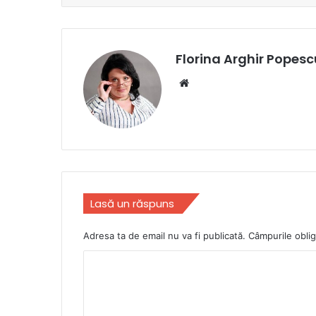
Florina Arghir Popesc
Website
Lasă un răspuns
Adresa ta de email nu va fi publicată.
Câmpurile oblig
C
o
m