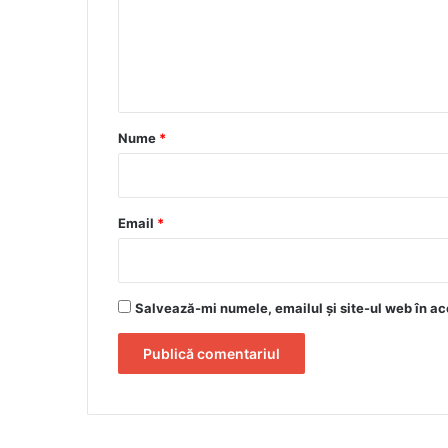
e
n
t
a
r
Nume
*
i
u
*
Email
*
Salvează-mi numele, emailul și site-ul web în ac