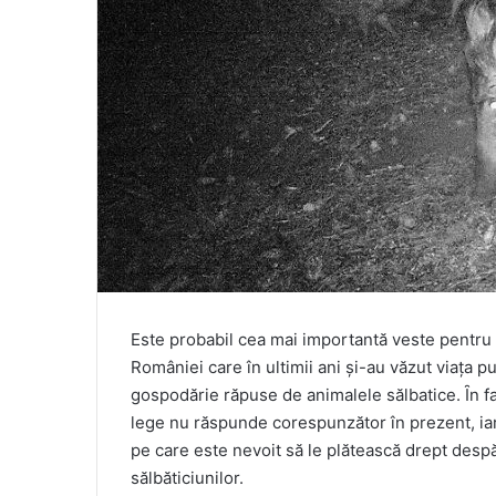
Este probabil cea mai importantă veste pentru z
României care în ultimii ani și-au văzut viața p
gospodărie răpuse de animalele sălbatice. Ȋn fața
lege nu răspunde corespunzător în prezent, iar 
pe care este nevoit să le plătească drept despă
sălbăticiunilor.