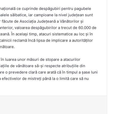
a națională ce cuprinde despăgubiri pentru pagubele
alele sălbatice, iar campioane la nivel județean sunt
r făcute de Asociația Județeană a Vânătorilor și
anterior, valoarea despăgubirilor a trecut de 60.000 de
eană. În același timp, atacuri sistematice au loc și în
alnicii reclamă încă lipsa de implicare a autorităților
ânătoare.
 în luarea unor măsuri de stopare a atacurilor
țiile de vânătoare să-și respecte atribuțiile din
re o prevedere clară care arată că în timpul a șase luni
 efectivelor de mistreți până la o limită care să nu