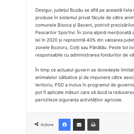
Desigur, județul Buzău se află pe această list
produse în sistemul privat făcute de către anim
comunele Bisoca și Beceni, potrivit precizărilo
Pescarilor Sportivi. În zona alpină menționată 
lei în 2020 și reprezintă 40% din valoarea județ
zonele Bozioru, Colți sau Pănătău. Peste tot loc
responsabile cu administrarea fondurilor de v
Ȋn timp ce actualul guvern se dovedește limitat
animalelor sălbatice și de impunere către asocia
teritoriu, PSD a inclus în programul de guverna
pot fi aplicate măsuri care să ducă la reducerea
pericliteze siguranța activităților agricole.
Facebook
Distribuie prin e-mail
Imprimare
Acțiune