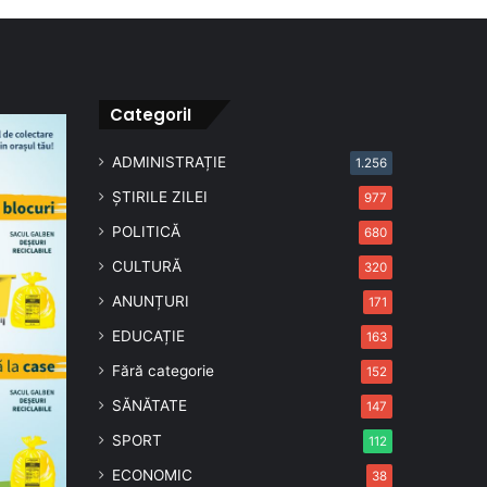
CategoriI
ADMINISTRAȚIE
1.256
ȘTIRILE ZILEI
977
POLITICĂ
680
CULTURĂ
320
ANUNȚURI
171
EDUCAȚIE
163
Fără categorie
152
SĂNĂTATE
147
SPORT
112
ECONOMIC
38