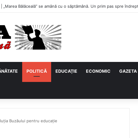
u, primul meci acasă în noul sezon de Liga 2. Obiectiv clar înaintea duel
ĂNĂTATE
POLITICĂ
EDUCAȚIE
ECONOMIC
GAZETA 
oluția Buzăului pentru educație