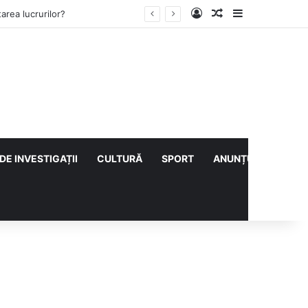
Log In
Articol aleatoriu
Sidebar
ului cu CS Afumați
DE INVESTIGAȚII
CULTURĂ
SPORT
ANUNȚURI