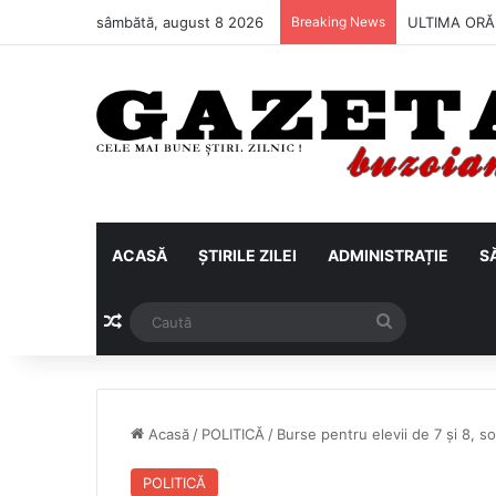
sâmbătă, august 8 2026
Breaking News
Metalul Buză
ACASĂ
ȘTIRILE ZILEI
ADMINISTRAȚIE
S
Articol aleatoriu
Caută
Acasă
/
POLITICĂ
/
Burse pentru elevii de 7 și 8, s
POLITICĂ