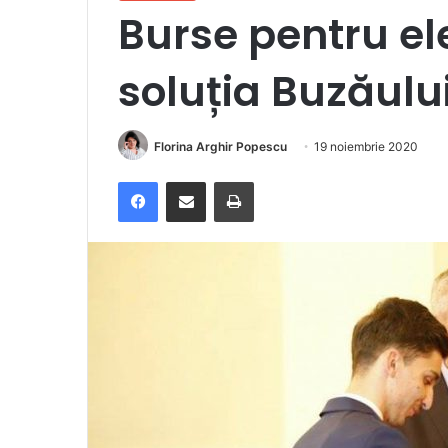
Burse pentru elev
soluția Buzăulu
Florina Arghir Popescu
19 noiembrie 2020
Facebook
Distribuie prin e-mail
Imprimare