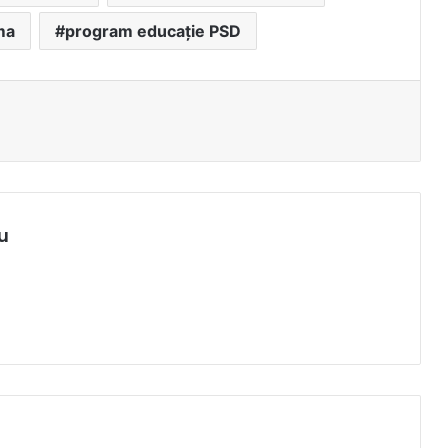
ma
program educație PSD
u