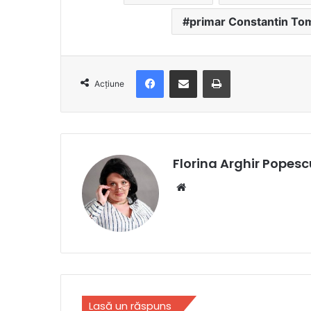
primar Constantin To
Facebook
Distribuie prin e-mail
Imprimare
Acțiune
Florina Arghir Popesc
Website
Lasă un răspuns