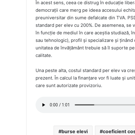
Ȋn acest sens, ceea ce distrug în educație libe
democrații care merg pe ideea accesului echita
preuniversitar din sume defalcate din TVA. PSD
standard per elev cu 200%. De asemenea, se va 
în funcție de mediul în care aceștia studiază, în
sau tehnologic), profil și specializare și ținând
unitatea de învățământ trebuie să îl suporte pen
calitate.
Una peste alta, costul standard per elev va cre
prezent. Ȋn calcul la finanțare vor fi luate și un
care sunt autorizate provizoriu.
burse elevi
coeficient co