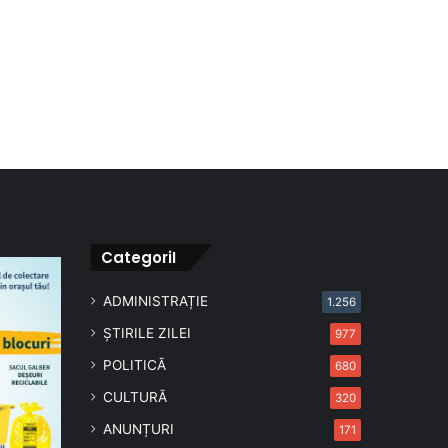
CategoriI
ADMINISTRAȚIE
1.256
ȘTIRILE ZILEI
977
POLITICĂ
680
CULTURĂ
320
ANUNȚURI
171