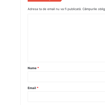
Adresa ta de email nu va fi publicată.
Câmpurile oblig
C
o
m
e
n
t
a
r
Nume
*
i
u
*
Email
*