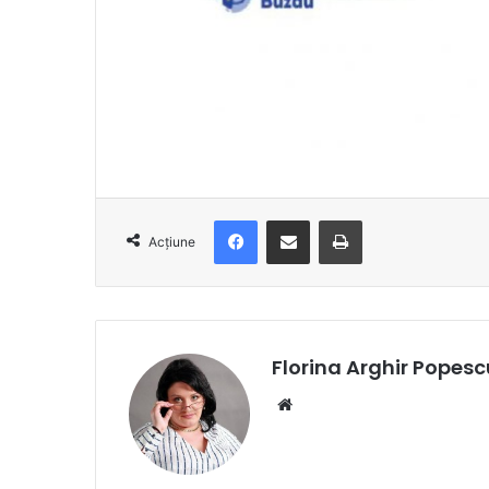
Facebook
Distribuie prin e-mail
Imprimare
Acțiune
Florina Arghir Popesc
Website