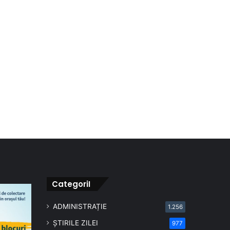
CategoriI
ADMINISTRAȚIE
1.256
ȘTIRILE ZILEI
977