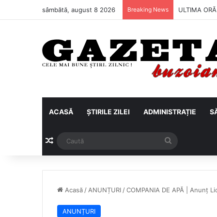
sâmbătă, august 8 2026
Breaking News
Metalul Buză
ACASĂ
ȘTIRILE ZILEI
ADMINISTRAȚIE
S
Articol aleatoriu
Caută
Acasă
/
ANUNȚURI
/
COMPANIA DE APĂ | Anunț Lici
ANUNȚURI