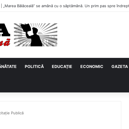
u, primul meci acasă în noul sezon de Liga 2. Obiectiv clar înaintea duel
ĂNĂTATE
POLITICĂ
EDUCAȚIE
ECONOMIC
GAZETA 
tație Publică