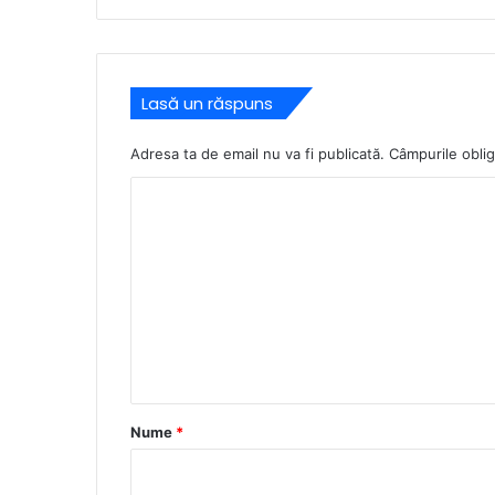
Lasă un răspuns
Adresa ta de email nu va fi publicată.
Câmpurile oblig
C
o
m
e
n
t
a
r
Nume
*
i
u