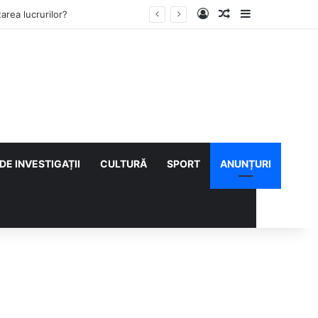
Log In
Articol aleatoriu
Sidebar
ului cu CS Afumați
DE INVESTIGAȚII
CULTURĂ
SPORT
ANUNȚURI