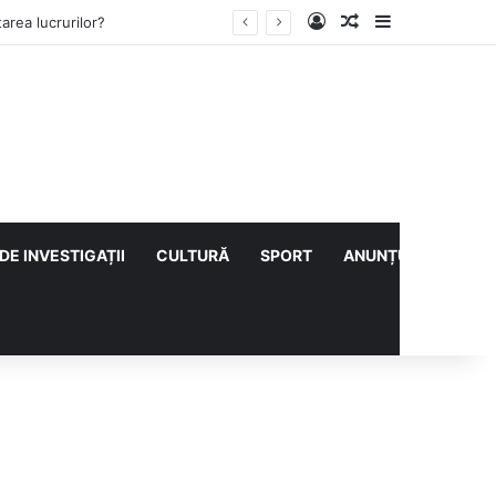
Log In
Articol aleatoriu
Sidebar
ului cu CS Afumați
DE INVESTIGAȚII
CULTURĂ
SPORT
ANUNȚURI