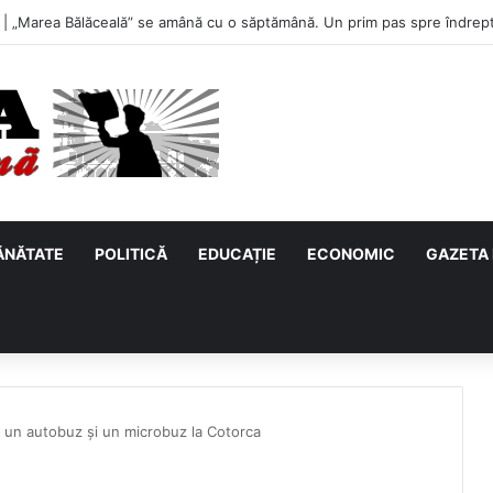
u, primul meci acasă în noul sezon de Liga 2. Obiectiv clar înaintea duel
ĂNĂTATE
POLITICĂ
EDUCAȚIE
ECONOMIC
GAZETA 
 un autobuz și un microbuz la Cotorca