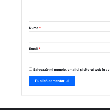
n
t
a
r
Nume
*
i
u
*
Email
*
Salvează-mi numele, emailul și site-ul web în ac