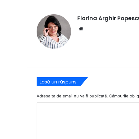
Florina Arghir Popesc
Website
Lasă un răspuns
Adresa ta de email nu va fi publicată.
Câmpurile oblig
C
o
m
e