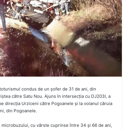
utoturismul condus de un șofer de 31 de ani, din
iștea către Satu Nou. Ajuns în intersecția cu DJ203I, a
pe direcția Urziceni către Pogoanele și la volanul căruia
ani, din Pogoanele.
i microbuzului, cu vârste cuprinse între 34 și 66 de ani,