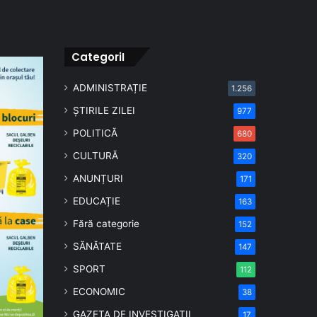
CategoriI
ADMINISTRAȚIE
1.256
ȘTIRILE ZILEI
977
POLITICĂ
680
CULTURĂ
320
ANUNȚURI
171
EDUCAȚIE
163
Fără categorie
152
SĂNĂTATE
147
SPORT
112
ECONOMIC
38
GAZETA DE INVESTIGAȚII
17