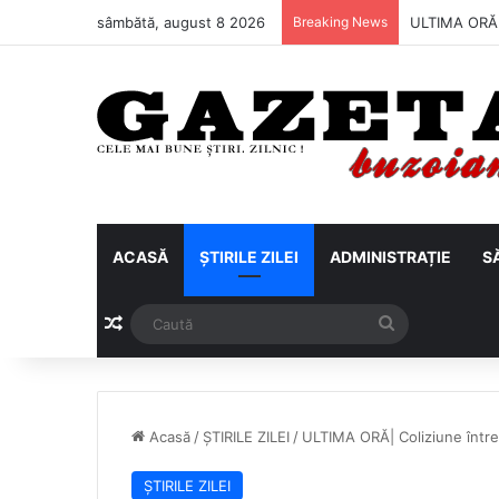
sâmbătă, august 8 2026
Breaking News
Metalul Buză
ACASĂ
ȘTIRILE ZILEI
ADMINISTRAȚIE
S
Articol aleatoriu
Caută
Acasă
/
ȘTIRILE ZILEI
/
ULTIMA ORĂ| Coliziune între
ȘTIRILE ZILEI