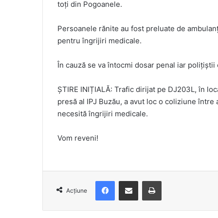
toți din Pogoanele.
Persoanele rănite au fost preluate de ambulanț
pentru îngrijiri medicale.
În cauză se va întocmi dosar penal iar polițiștii
ȘTIRE INIȚIALĂ: Trafic dirijat pe DJ203L, în loc
presă al IPJ Buzău, a avut loc o coliziune într
necesită îngrijiri medicale.
Vom reveni!
Facebook
Distribuie prin e-mail
Imprimare
Acțiune