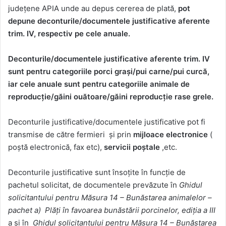
județene APIA unde au depus cererea de plată,
pot
depune deconturile/documentele justificative aferente
trim. IV, respectiv pe cele anuale.
Deconturile/documentele justificative aferente trim. IV
sunt pentru categoriile porci grași/pui carne/pui curcă,
iar cele anuale sunt pentru categoriile animale de
reproducție/găini ouătoare/găini reproducție rase grele.
Deconturile justificative/documentele justificative pot fi
transmise de către fermieri și prin
mijloace electronice
(
poștă electronică, fax etc),
servicii poștale
,etc.
Deconturile justificative sunt însoțite în funcție de
pachetul solicitat, de documentele prevăzute în
Ghidul
solicitantului pentru Măsura 14 – Bunăstarea animalelor –
pachet a) Plăți în favoarea bunăstării porcinelor, ediția a III
a și în
Ghidul solicitantului pentru Măsura 14 – Bunăstarea