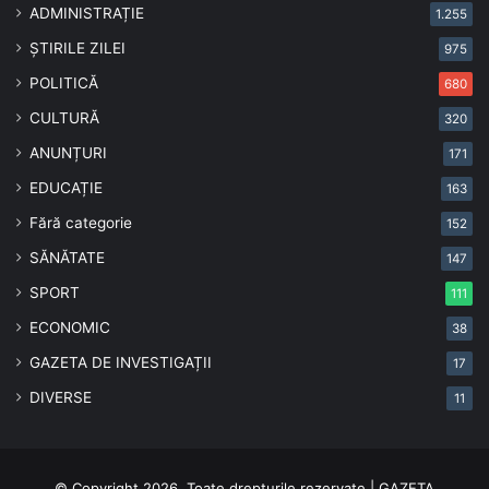
ADMINISTRAȚIE
1.255
ȘTIRILE ZILEI
975
POLITICĂ
680
CULTURĂ
320
ANUNȚURI
171
EDUCAȚIE
163
Fără categorie
152
SĂNĂTATE
147
SPORT
111
ECONOMIC
38
GAZETA DE INVESTIGAȚII
17
DIVERSE
11
© Copyright 2026, Toate drepturile rezervate | GAZETA