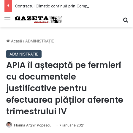
Contractul Climatic continuă prin Compania de Apă? Haritina Craița își susține acuzația cu documente și o cronologie a deciziilor
Mediu
C
Acasă
/
ADMINISTRAȚIE
ADMINISTRAȚIE
APIA îi așteaptă pe fermieri
cu documentele
justificative pentru
efectuarea plăților aferente
trimestrului IV
Florina Arghir Popescu
7 ianuarie 2021