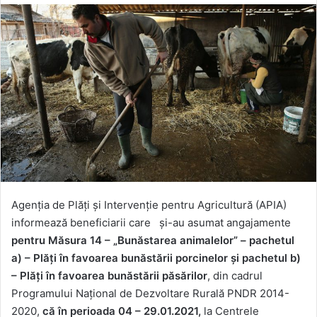
Agenția de Plăți și Intervenție pentru Agricultură (APIA)
informează beneficiarii care și-au asumat angajamente
pentru Măsura 14 – „Bunăstarea animalelor” – pachetul
a) – Plăți în favoarea bunăstării porcinelor și pachetul b)
– Plăți în favoarea bunăstării păsărilor
, din cadrul
Programului Național de Dezvoltare Rurală PNDR 2014-
2020,
că
în perioada 04 – 29.01.2021,
la Centrele