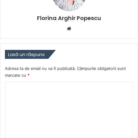
Florina Arghir Popescu
Website
Lasă un răspuns
Adresa ta de email nu va fi publicată.
Câmpurile obligatorii sunt
marcate cu
*
C
o
m
e
n
t