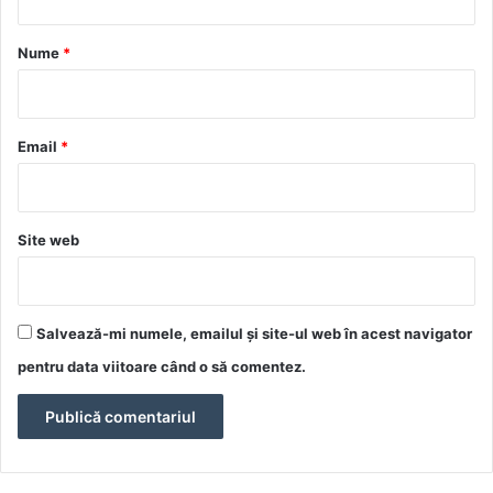
a
r
Nume
*
i
u
*
Email
*
Site web
Salvează-mi numele, emailul și site-ul web în acest navigator
pentru data viitoare când o să comentez.