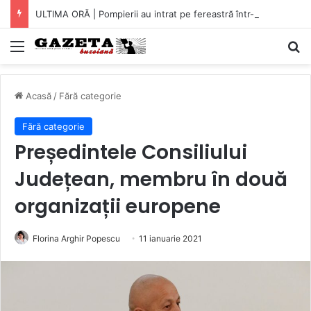
ULTIMA ORĂ | Pompierii au intrat pe fereastră într-un apartament din Micro XIV. O bătrână a fost găsită căzută în bucătărie (VIDEO)
Mediu
C
Acasă
/
Fără categorie
Fără categorie
Președintele Consiliului
Județean, membru în două
organizații europene
Florina Arghir Popescu
11 ianuarie 2021