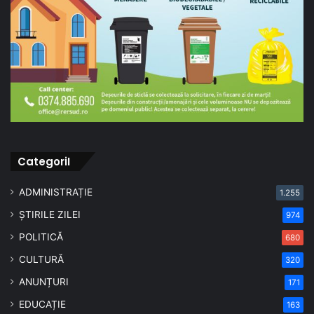
CategoriI
ADMINISTRAȚIE
1.255
ȘTIRILE ZILEI
974
POLITICĂ
680
CULTURĂ
320
ANUNȚURI
171
EDUCAȚIE
163