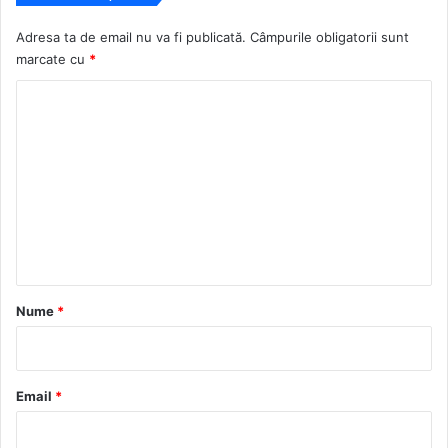
Adresa ta de email nu va fi publicată.
Câmpurile obligatorii sunt
marcate cu
*
C
o
m
e
n
t
a
r
Nume
*
i
u
*
Email
*