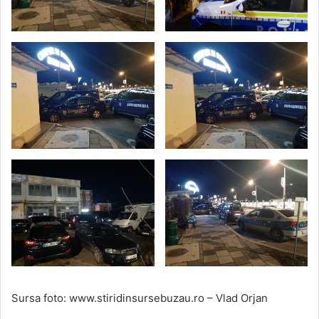
Sursa foto: www.stiridinsursebuzau.ro – Vlad Orjan