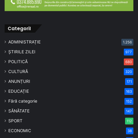
CategoriI
ADMINISTRAȚIE
1.256
ȘTIRILE ZILEI
977
POLITICĂ
680
CULTURĂ
320
ANUNȚURI
171
EDUCAȚIE
163
Fără categorie
152
SĂNĂTATE
147
SPORT
112
ECONOMIC
38