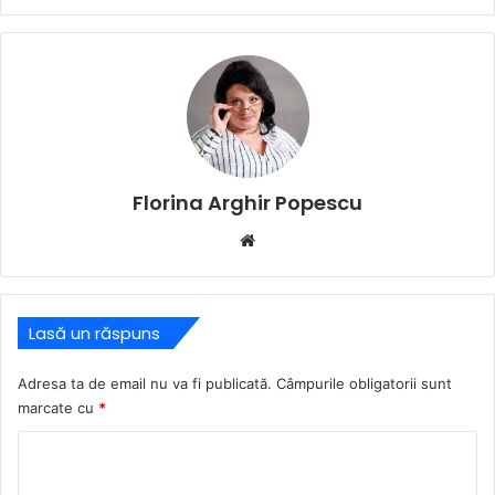
Florina Arghir Popescu
Website
Lasă un răspuns
Adresa ta de email nu va fi publicată.
Câmpurile obligatorii sunt
marcate cu
*
C
o