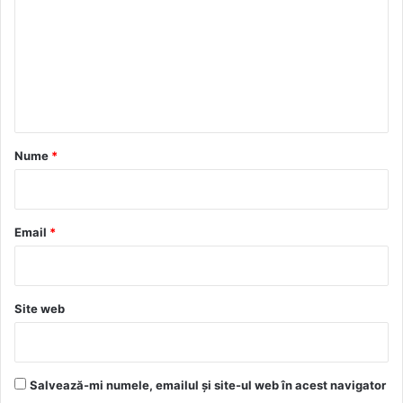
m
e
n
t
a
r
Nume
*
i
u
*
Email
*
Site web
Salvează-mi numele, emailul și site-ul web în acest navigator