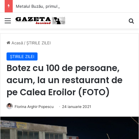
Metalul Buzău, primul meci acasă în noul sezon de Liga 2. Obiectiv clar înaintea duelului cu CS Afumați
Mediu
C
Acasă
/
ȘTIRILE ZILEI
ȘTIRILE ZILEI
Botez cu 100 de persoane,
acum, la un restaurant de
pe Calea Eroilor (FOTO)
Florina Arghir Popescu
24 ianuarie 2021