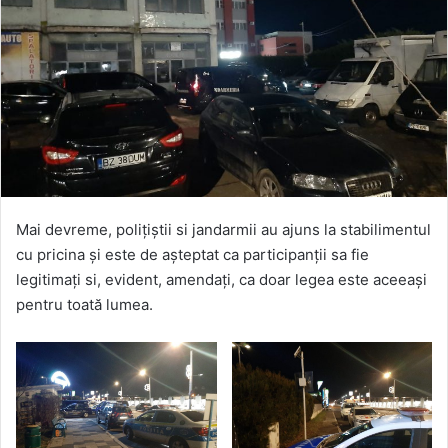
Mai devreme, polițiștii si jandarmii au ajuns la stabilimentul
cu pricina și este de așteptat ca participanții sa fie
legitimați si, evident, amendați, ca doar legea este aceeași
pentru toată lumea.