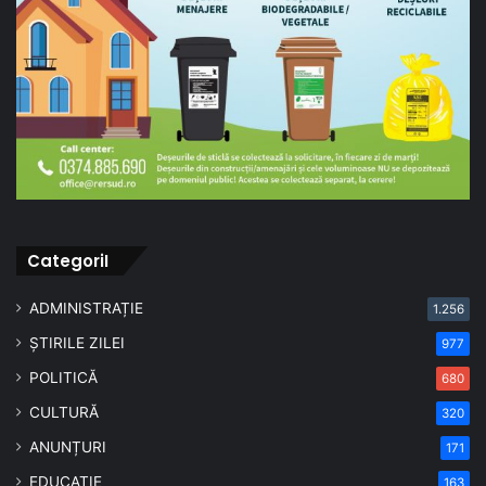
CategoriI
ADMINISTRAȚIE
1.256
ȘTIRILE ZILEI
977
POLITICĂ
680
CULTURĂ
320
ANUNȚURI
171
EDUCAȚIE
163