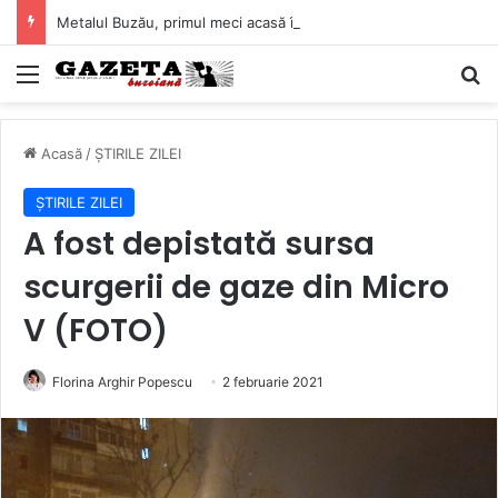
Metalul Buzău, primul meci acasă în noul sezon de Liga 2. Obiectiv clar înaintea duelului cu CS Afumați
Mediu
C
Acasă
/
ȘTIRILE ZILEI
ȘTIRILE ZILEI
A fost depistată sursa
scurgerii de gaze din Micro
V (FOTO)
Florina Arghir Popescu
2 februarie 2021