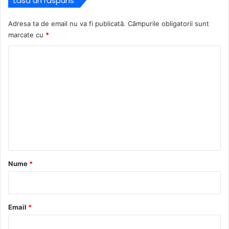
Lasă un răspuns
Adresa ta de email nu va fi publicată.
Câmpurile obligatorii sunt
marcate cu
*
C
o
m
e
n
t
a
r
Nume
*
i
u
*
Email
*