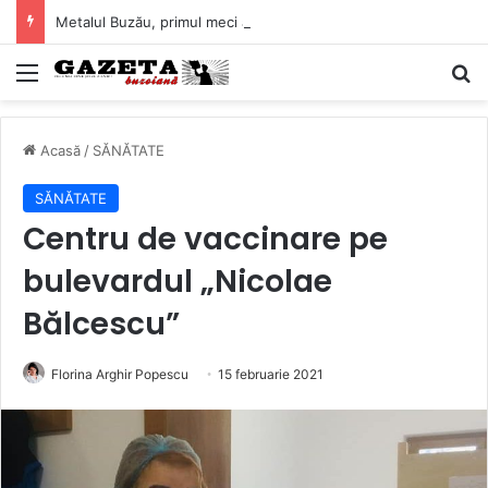
Metalul Buzău, primul meci acasă în noul sezon de Liga 2. Obiectiv clar înaintea duelului cu CS Afumați
Mediu
C
Acasă
/
SĂNĂTATE
SĂNĂTATE
Centru de vaccinare pe
bulevardul „Nicolae
Bălcescu”
Florina Arghir Popescu
15 februarie 2021