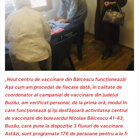
„Noul centru de vaccinare din Bălcescu funcționează!
Așa cum am procedat de fiecare dată, în calitate de
coordonator al campaniei de vaccinare din județul
Buzău, am verificat personal, de la prima oră, modul în
care funcționează și își desfășoară activitatea centrul
de vaccinare din bulevardul Nicolae Bălcescu 41-43,
Buzău, care pune la dispoziție 3 fluxuri de vaccinare.
Astăzi, sunt programate 176 de persoane pentru a le fi