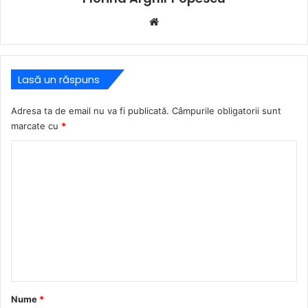
Website
Lasă un răspuns
Adresa ta de email nu va fi publicată.
Câmpurile obligatorii sunt
marcate cu
*
C
o
m
e
n
t
a
r
Nume
*