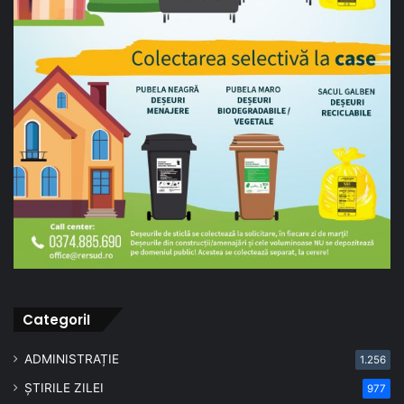
CategoriI
ADMINISTRAȚIE
1.256
ȘTIRILE ZILEI
977