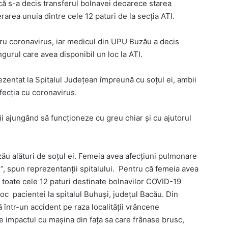
ă s-a decis transferul bolnavei deoarece starea
rarea unuia dintre cele 12 paturi de la secţia ATI.
ntru coronavirus, iar medicul din UPU Buzău a decis
ngurul care avea disponibil un loc la ATI.
ezentat la Spitalul Judeţean împreună cu soţul ei, ambii
fecţia cu coronavirus.
ii ajungând să funcţioneze cu greu chiar şi cu ajutorul
zău alături de soţul ei. Femeia avea afecţiuni pulmonare
e”, spun reprezentanţii spitalului. Pentru că femeia avea
n toate cele 12 paturi destinate bolnavilor COVID-19
oc pacientei la spitalul Buhuşi, judeţul Bacău. Din
 într-un accident pe raza localităţii vrâncene
te impactul cu maşina din faţa sa care frânase brusc,