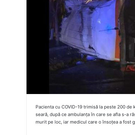
Pacienta cu COVID-19 trimisă la peste 200 de ki
seară, după ce ambulanţa în care se afla s-a răs
murit pe loc, iar medicul care o însoţea a fost g