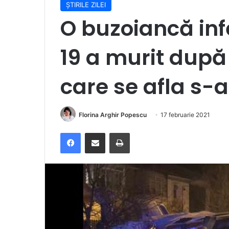
ȘTIRILE ZILEI
O buzoiancă in
19 a murit după
care se afla s-
Florina Arghir Popescu
17 februarie 2021
Facebook
Distribuie prin e-mail
Imprimare