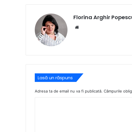
Florina Arghir Popesc
Website
Lasă un răspuns
Adresa ta de email nu va fi publicată.
Câmpurile oblig
C
o
m
e