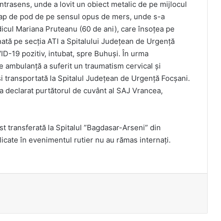
ontrasens, unde a lovit un obiect metalic de pe mijlocul
n cap de pod de pe sensul opus de mers, unde s-a
dicul Mariana Pruteanu (60 de ani), care însoţea pe
ernată pe secţia ATI a Spitalului Judeţean de Urgenţă
-19 pozitiv, intubat, spre Buhuşi. În urma
pe ambulanţă a suferit un traumatism cervical şi
i transportată la Spitalul Judeţean de Urgenţă Focşani.
 a declarat purtătorul de cuvânt al SAJ Vrancea,
ost transferată la Spitalul ”Bagdasar-Arseni” din
licate în evenimentul rutier nu au rămas internaţi.