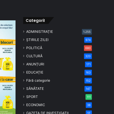
CategoriI
ADMINISTRAȚIE
1.255
ȘTIRILE ZILEI
974
POLITICĂ
680
CULTURĂ
320
ANUNȚURI
171
EDUCAȚIE
163
Fără categorie
152
SĂNĂTATE
147
SPORT
111
ECONOMIC
38
GAZETA DE INVESTIGAȚII
17