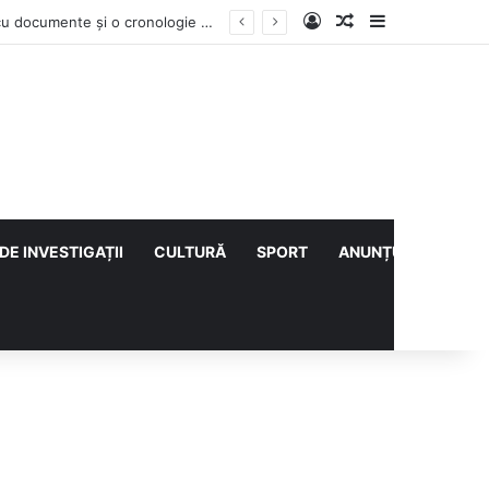
Log In
Articol aleatoriu
Sidebar
Contractul Climatic continuă prin Compania de Apă? Haritina Craița își susține acuzația cu documente și o cronologie a deciziilor
DE INVESTIGAȚII
CULTURĂ
SPORT
ANUNȚURI