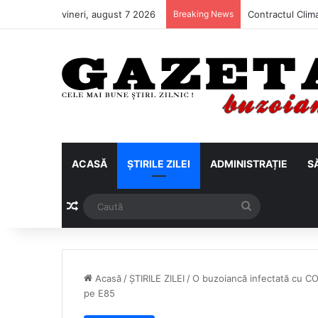
vineri, august 7 2026
Breaking News
ACASĂ
ȘTIRILE ZILEI
ADMINISTRAȚIE
S
Articol aleatoriu
Caută
Acasă
/
ȘTIRILE ZILEI
/
O buzoiancă infectată cu CO
pe E85