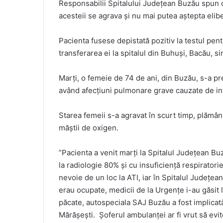
Responsabilii Spitalului Judeţean Buzău spun c
acesteii se agrava şi nu mai putea aştepta elibe
Pacienta fusese depistată pozitiv la testul pe
transferarea ei la spitalul din Buhuşi, Bacău, si
Marţi, o femeie de 74 de ani, din Buzău, s-a pr
având afecţiuni pulmonare grave cauzate de in
Starea femeii s-a agravat în scurt timp, plămân
măştii de oxigen.
”Pacienta a venit marţi la Spitalul Judeţean Bu
la radiologie 80% şi cu insuficienţă respiratori
nevoie de un loc la ATI, iar în Spitalul Judeţea
erau ocupate, medicii de la Urgenţe i-au găsit l
păcate, autospeciala SAJ Buzău a fost implicată
Mărăşeşti. Şoferul ambulanţei ar fi vrut să evi