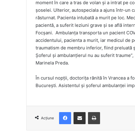
moment în care a tras de volan şi a intrat pe c
şoselei. Ulterior, autospeciala a ajuns într-u
răsturnat. Pacienta intubată a murit pe loc. Me
pacientă, a suferit leziuni grave şi se află int
Focşani. Ambulanţa transporta un pacient COVID
accidentului, pacienta a murit, iar medicul de 
traumatism de membru inferior, fiind preluată ş
Şoferul şi ambulanţierul nu au suferit traume”,
Marinela Preda.
În cursul nopţii, doctoriţa rănită în Vrancea a f
Bucureşti. Asistentul şi şoferul ambulanţei imp
Facebook
Distribuie prin e-mail
Imprimare
Acțiune