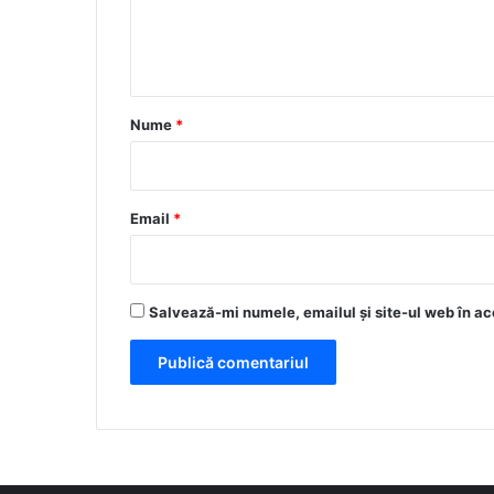
n
t
a
r
Nume
*
i
u
*
Email
*
Salvează-mi numele, emailul și site-ul web în ac