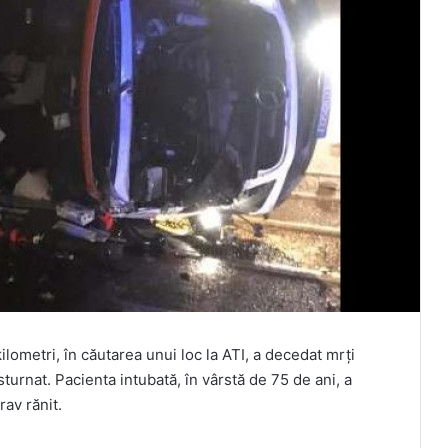
lometri, în căutarea unui loc la ATI, a decedat mrți
turnat. Pacienta intubată, în vârstă de 75 de ani, a
rav rănit.