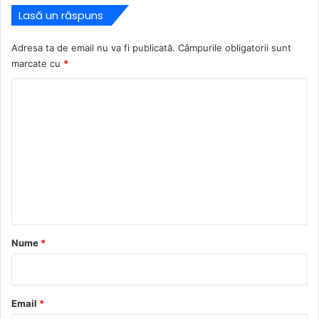
Lasă un răspuns
Adresa ta de email nu va fi publicată.
Câmpurile obligatorii sunt
marcate cu
*
C
o
m
e
n
t
a
r
Nume
*
i
u
*
Email
*