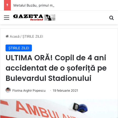
Metalul Buzău, primul meci acasă în noul sezon de Liga 2. Obiectiv clar înaintea duelului cu CS Afumați
Mediu
C
Acasă
/
ȘTIRILE ZILEI
ȘTIRILE ZILEI
ULTIMA ORĂ! Copil de 4 ani
accidentat de o șoferiță pe
Bulevardul Stadionului
Florina Arghir Popescu
19 februarie 2021