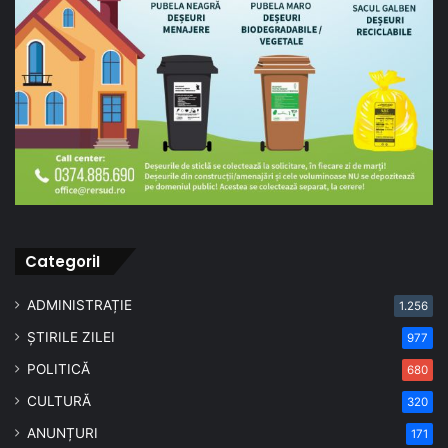
CategoriI
ADMINISTRAȚIE
1.256
ȘTIRILE ZILEI
977
POLITICĂ
680
CULTURĂ
320
ANUNȚURI
171