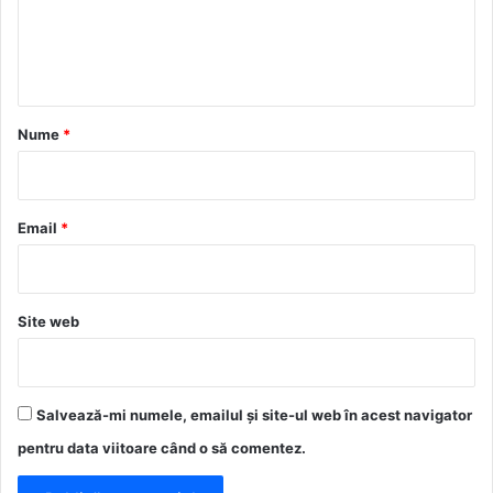
n
t
a
r
Nume
*
i
u
*
Email
*
Site web
Salvează-mi numele, emailul și site-ul web în acest navigator
pentru data viitoare când o să comentez.