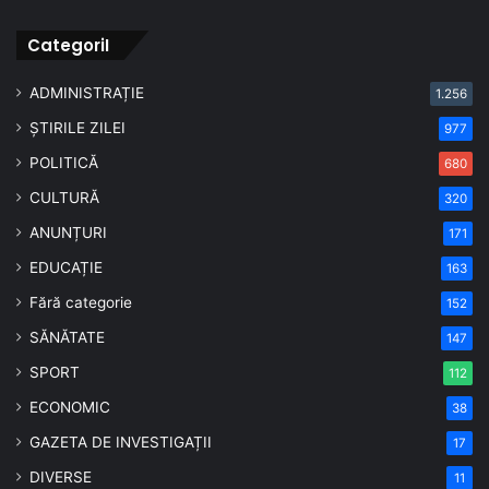
CategoriI
ADMINISTRAȚIE
1.256
ȘTIRILE ZILEI
977
POLITICĂ
680
CULTURĂ
320
ANUNȚURI
171
EDUCAȚIE
163
Fără categorie
152
SĂNĂTATE
147
SPORT
112
ECONOMIC
38
GAZETA DE INVESTIGAȚII
17
DIVERSE
11