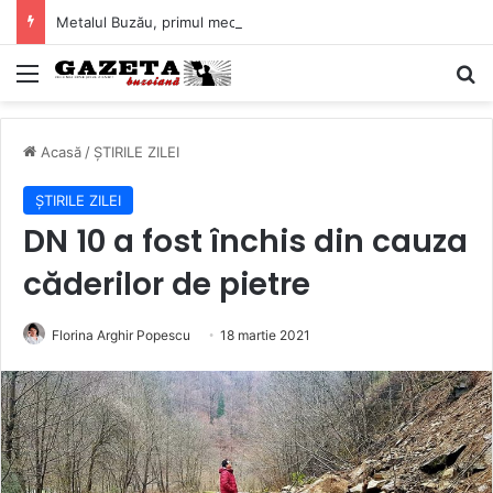
Metalul Buzău, primul meci acasă în noul sezon de Liga 2. Obiectiv clar înaintea duelului cu CS Afumați
Mediu
C
Acasă
/
ȘTIRILE ZILEI
ȘTIRILE ZILEI
DN 10 a fost închis din cauza
căderilor de pietre
Florina Arghir Popescu
18 martie 2021