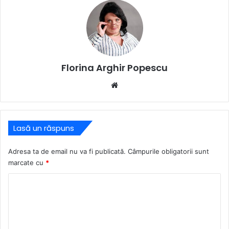
Florina Arghir Popescu
Website
Lasă un răspuns
Adresa ta de email nu va fi publicată.
Câmpurile obligatorii sunt
marcate cu
*
C
o
m
e