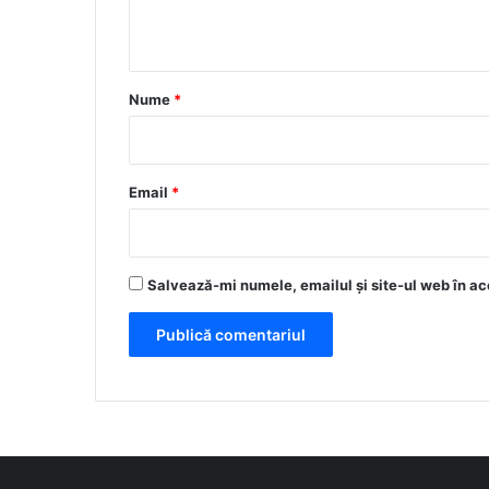
t
a
r
Nume
*
i
u
*
Email
*
Salvează-mi numele, emailul și site-ul web în ac