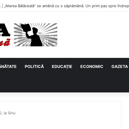
u, primul meci acasă în noul sezon de Liga 2. Obiectiv clar înaintea due
ĂNĂTATE
POLITICĂ
EDUCAȚIE
ECONOMIC
GAZETA 
, la Siriu