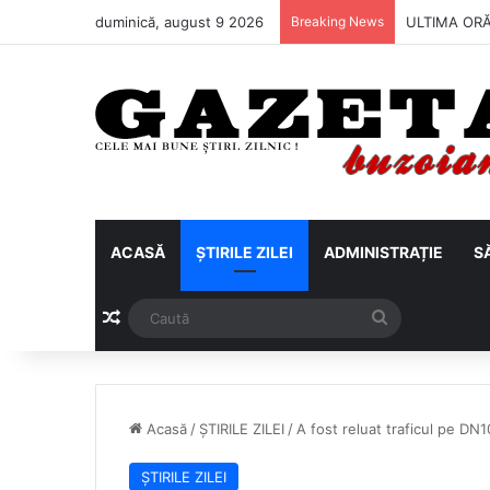
duminică, august 9 2026
Breaking News
Metalul Buză
ACASĂ
ȘTIRILE ZILEI
ADMINISTRAȚIE
S
Articol aleatoriu
Caută
Acasă
/
ȘTIRILE ZILEI
/
A fost reluat traficul pe DN10
ȘTIRILE ZILEI