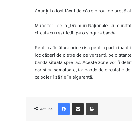
Anunțul a fost făcut de către biroul de presă a
Muncitorii de la „Drumuri Naționale” au curățat
circula cu restricții, pe o singură bandă.
Pentru a înlătura orice risc pentru participanții 
loc căderi de pietre de pe versanți, pe distanțe 
banda situată spre lac. Aceste zone vor fi delim
dar și cu semafoare, iar banda de circulație d
ca șoferii să fie în siguranță.
Facebook
Distribuie prin e-mail
Imprimare
Acțiune