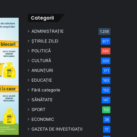
CategoriI
ADMINISTRAȚIE
1.256
ȘTIRILE ZILEI
977
POLITICĂ
680
CULTURĂ
320
ANUNȚURI
171
EDUCAȚIE
163
Fără categorie
152
SĂNĂTATE
147
SPORT
112
ECONOMIC
38
GAZETA DE INVESTIGAȚII
17