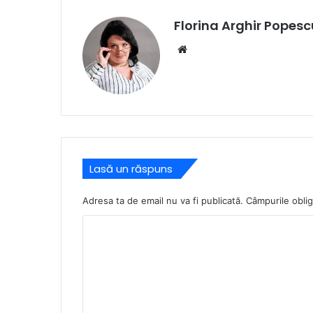
Florina Arghir Popesc
Website
Lasă un răspuns
Adresa ta de email nu va fi publicată.
Câmpurile oblig
C
o
m
e
n