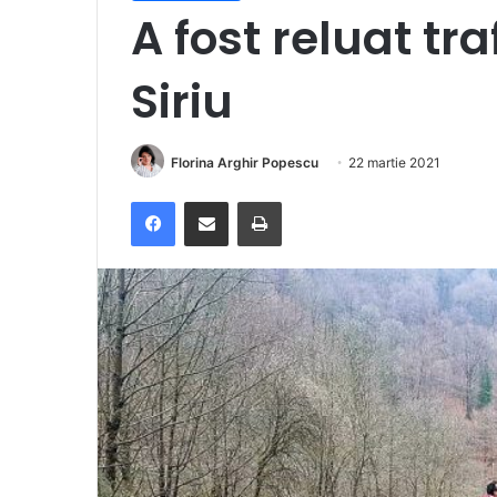
A fost reluat tra
Siriu
Florina Arghir Popescu
22 martie 2021
Facebook
Distribuie prin e-mail
Imprimare