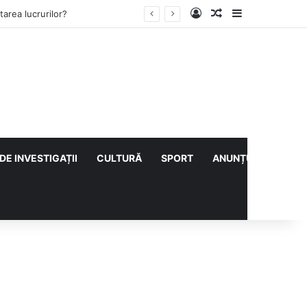
Log In
Articol aleatoriu
Sidebar
lului cu CS Afumați
DE INVESTIGAȚII
CULTURĂ
SPORT
ANUNȚURI