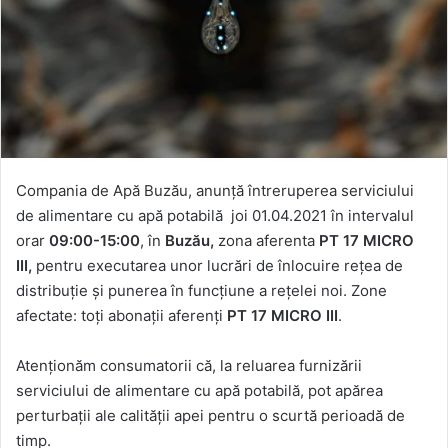
Compania de Apă Buzău, anunță întreruperea serviciului
de alimentare cu apă potabilă joi 01.04.2021 în intervalul
orar
09:00-15:00
, în
Buzău,
zona aferenta
PT 17 MICRO
III,
pentru executarea unor lucrări de înlocuire rețea de
distribuție și punerea în funcțiune a rețelei noi. Zone
afectate: toți abonații aferenți
PT 17 MICRO III
.
Atenționăm consumatorii că, la reluarea furnizării
serviciului de alimentare cu apă potabilă, pot apărea
perturbații ale calității apei pentru o scurtă perioadă de
timp.