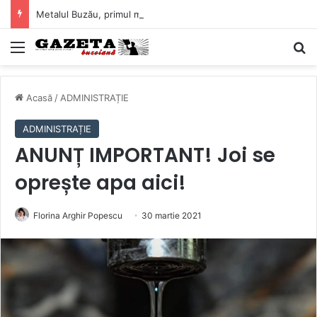
Metalul Buzău, primul meci acasă în noul sezon de Liga 2. Obiectiv clar înaintea duelului cu CS Afumați
Mediu
C
Acasă
/
ADMINISTRAȚIE
ADMINISTRAȚIE
ANUNȚ IMPORTANT! Joi se
oprește apa aici!
Florina Arghir Popescu
30 martie 2021