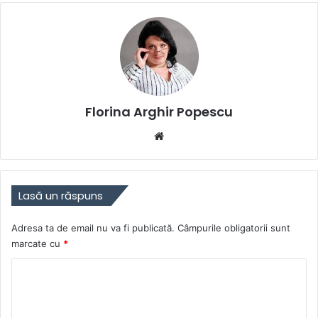
Florina Arghir Popescu
Website
Lasă un răspuns
Adresa ta de email nu va fi publicată.
Câmpurile obligatorii sunt
marcate cu
*
C
o
m