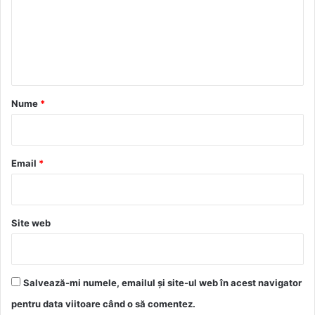
e
n
t
a
r
Nume
*
i
u
*
Email
*
Site web
Salvează-mi numele, emailul și site-ul web în acest navigator
pentru data viitoare când o să comentez.