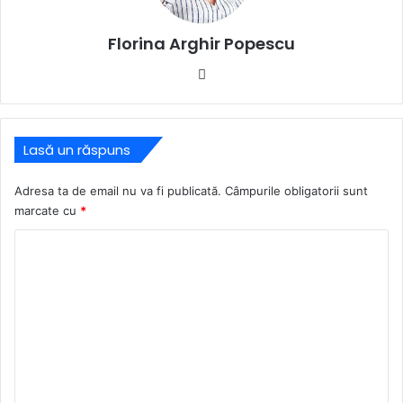
Florina Arghir Popescu
Website
Lasă un răspuns
Adresa ta de email nu va fi publicată.
Câmpurile obligatorii sunt
marcate cu
*
C
o
m
e
n
t