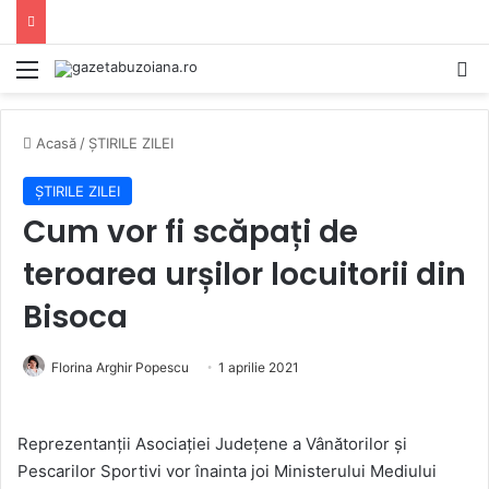
Mediu
C
Acasă
/
ȘTIRILE ZILEI
ȘTIRILE ZILEI
Cum vor fi scăpați de
teroarea urșilor locuitorii din
Bisoca
Florina Arghir Popescu
1 aprilie 2021
Reprezentanții Asociației Județene a Vânătorilor și
Pescarilor Sportivi vor înainta joi Ministerului Mediului