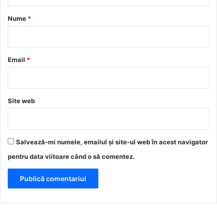
a
r
Nume
*
i
u
*
Email
*
Site web
Salvează-mi numele, emailul și site-ul web în acest navigator
pentru data viitoare când o să comentez.