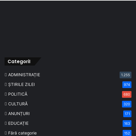
CategoriI
ADMINISTRAȚIE
1.255
ȘTIRILE ZILEI
974
POLITICĂ
680
CULTURĂ
320
ANUNȚURI
171
EDUCAȚIE
163
Fără categorie
152