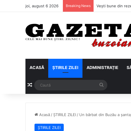
joi, august 6 2026
Breaking News
ACASĂ
ȘTIRILE ZILEI
ADMINISTRAȚIE
S
Articol aleatoriu
Caută
Acasă
/
ȘTIRILE ZILEI
/
Un bărbat din Buzău a șantaj
ȘTIRILE ZILEI