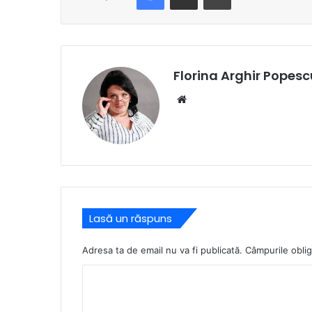
Florina Arghir Popesc
Website
Lasă un răspuns
Adresa ta de email nu va fi publicată.
Câmpurile oblig
C
o