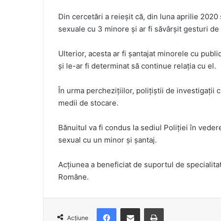
Din cercetări a reieșit că, din luna aprilie 2020 ș
sexuale cu 3 minore și ar fi săvârșit gesturi de
Ulterior, acesta ar fi șantajat minorele cu publ
și le-ar fi determinat să continue relația cu el.
În urma perchezițiilor, polițiștii de investigații 
medii de stocare.
Bănuitul va fi condus la sediul Poliției în veder
sexual cu un minor și șantaj.
Acțiunea a beneficiat de suportul de specialitat
Române.
Facebook
Distribuie prin e-mail
Imprimare
Acțiune