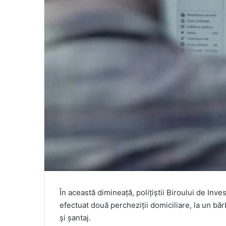
În această dimineață, polițiștii Biroului de Inve
efectuat două percheziții domiciliare, la un bă
și șantaj.