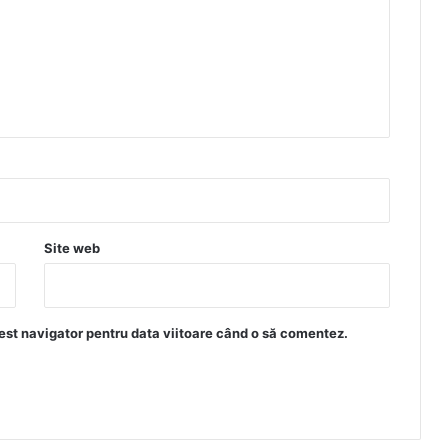
Site web
est navigator pentru data viitoare când o să comentez.