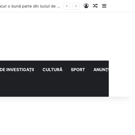
Log In
Articol aleatoriu
Sidebar
Vești bune din rezervațiile naturale ale Buzăului. Lacurile de la Boldu și Balta Albă și-au refăcut o bună parte din luciul de apă
DE INVESTIGAȚII
CULTURĂ
SPORT
ANUNȚURI