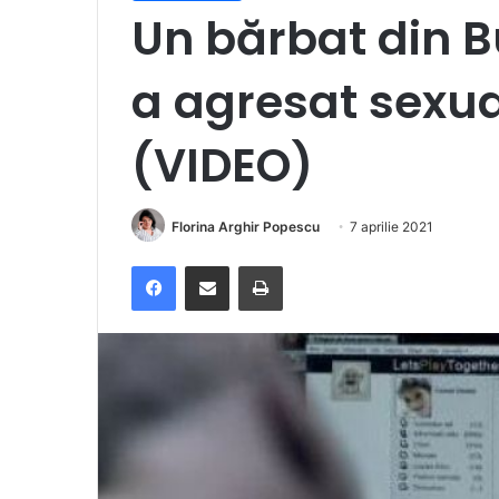
Un bărbat din B
a agresat sexua
(VIDEO)
Florina Arghir Popescu
7 aprilie 2021
Facebook
Distribuie prin e-mail
Imprimare