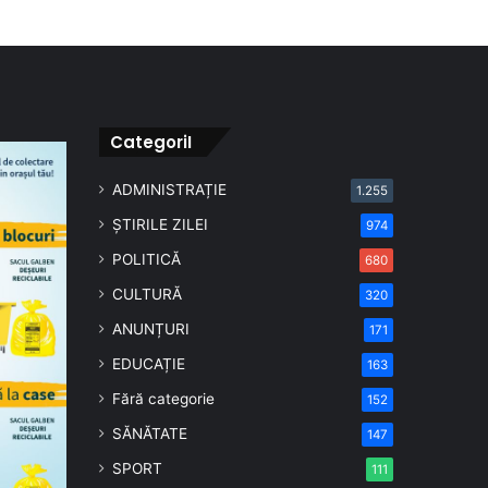
CategoriI
ADMINISTRAȚIE
1.255
ȘTIRILE ZILEI
974
POLITICĂ
680
CULTURĂ
320
ANUNȚURI
171
EDUCAȚIE
163
Fără categorie
152
SĂNĂTATE
147
SPORT
111