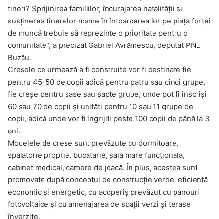
tineri? Sprijinirea familiilor, încurajarea natalității și
susținerea tinerelor mame în întoarcerea lor pe piața forței
de muncă trebuie să reprezinte o prioritate pentru o
comunitate”, a precizat Gabriel Avrămescu, deputat PNL
Buzău.
Creșele ce urmează a fi construite vor fi destinate fie
pentru 45-50 de copii adică pentru patru sau cinci grupe,
fie creșe pentru sase sau șapte grupe, unde pot fi înscriși
60 sau 70 de copii și unități pentru 10 sau 11 grupe de
copii, adică unde vor fi îngrijiti peste 100 copii de până la 3
ani.
Modelele de creșe sunt prevăzute cu dormitoare,
spălătorie proprie, bucătărie, sală mare funcțională,
cabinet medical, camere de joacă. În plus, acestea sunt
promovate după conceptul de construcție verde, eficientă
economic și energetic, cu acoperiș prevăzut cu panouri
fotovoltaice și cu amenajarea de spații verzi și terase
înverzite.