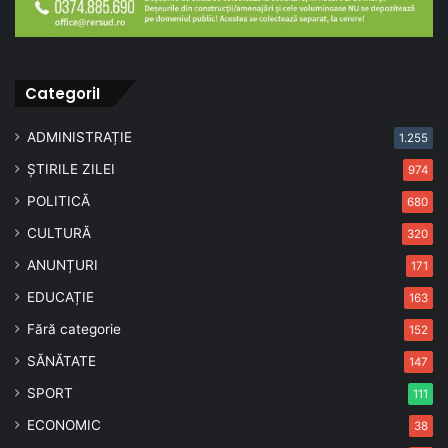
CategoriI
ADMINISTRAȚIE
1.255
ȘTIRILE ZILEI
974
POLITICĂ
680
CULTURĂ
320
ANUNȚURI
171
EDUCAȚIE
163
Fără categorie
152
SĂNĂTATE
147
SPORT
111
ECONOMIC
38