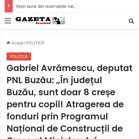
Vești bune din rezervațiile naturale ale Buzăului. Lacurile de la Boldu și Balta Albă și-au refăcut o bună parte din luciul de apă
Mediu
C
Acasă
/
POLITICĂ
POLITICĂ
Gabriel Avrămescu, deputat
PNL Buzău: „În județul
Buzău, sunt doar 8 creșe
pentru copii! Atragerea de
fonduri prin Programul
Național de Construcții de