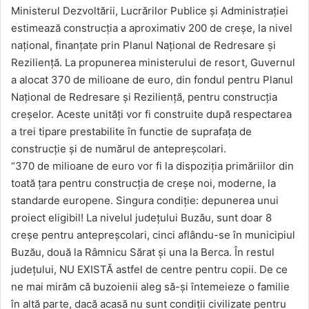
Ministerul Dezvoltării, Lucrărilor Publice și Administrației
estimează construcția a aproximativ 200 de creșe, la nivel
național, finanțate prin Planul Național de Redresare și
Reziliență. La propunerea ministerului de resort, Guvernul
a alocat 370 de milioane de euro, din fondul pentru Planul
Național de Redresare și Reziliență, pentru construcția
creșelor. Aceste unități vor fi construite după respectarea
a trei tipare prestabilite în functie de suprafața de
construcție și de numărul de antepreșcolari.
“370 de milioane de euro vor fi la dispoziția primăriilor din
toată țara pentru construcția de creșe noi, moderne, la
standarde europene. Singura condiție: depunerea unui
proiect eligibil! La nivelul județului Buzău, sunt doar 8
creșe pentru antepreșcolari, cinci aflându-se în municipiul
Buzău, două la Râmnicu Sărat și una la Berca. În restul
județului, NU EXISTĂ astfel de centre pentru copii. De ce
ne mai mirăm că buzoienii aleg să-și întemeieze o familie
în altă parte, dacă acasă nu sunt condiții civilizate pentru