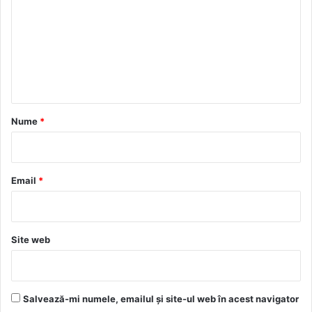
m
e
n
t
a
r
Nume
*
i
u
*
Email
*
Site web
Salvează-mi numele, emailul și site-ul web în acest navigator