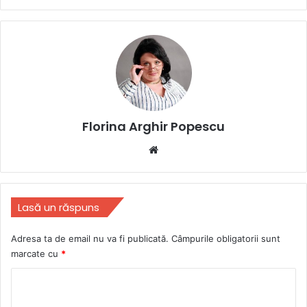
Florina Arghir Popescu
Website
Lasă un răspuns
Adresa ta de email nu va fi publicată.
Câmpurile obligatorii sunt
marcate cu
*
C
o