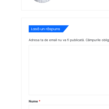
Lasă un răspuns
Adresa ta de email nu va fi publicată.
Câmpurile oblig
C
o
m
e
n
t
a
r
Nume
*
i