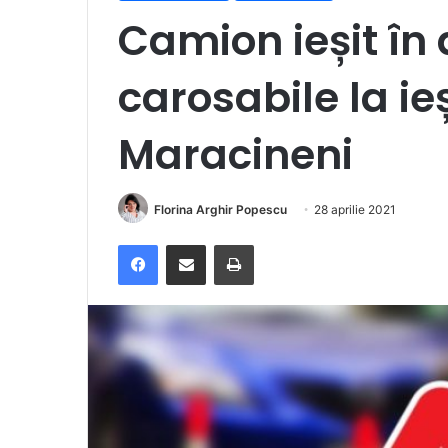
Camion ieșit în 
carosabile la ie
Maracineni
Florina Arghir Popescu
28 aprilie 2021
Facebook
Distribuie prin e-mail
Imprimare