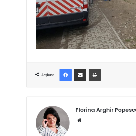
Facebook
Distribuie prin e-mail
Imprimare
Acțiune
Florina Arghir Popesc
Website