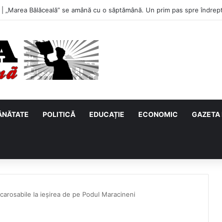
u, primul meci acasă în noul sezon de Liga 2. Obiectiv clar înaintea duel
ĂNĂTATE
POLITICĂ
EDUCAȚIE
ECONOMIC
GAZETA 
i carosabile la ieșirea de pe Podul Maracineni