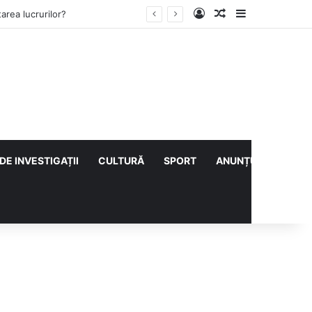
Log In
Articol aleatoriu
Sidebar
ului cu CS Afumați
DE INVESTIGAȚII
CULTURĂ
SPORT
ANUNȚURI