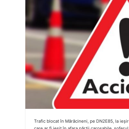
Trafic blocat în Mărăcineni, pe DN2E85, la ieși
care ar fi ieșit în afara părții carosabile, șoferu