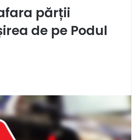
afara părții
șirea de pe Podul