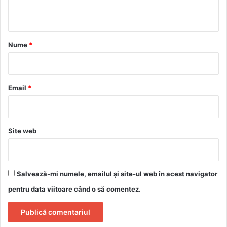
t
a
r
Nume
*
i
u
*
Email
*
Site web
Salvează-mi numele, emailul și site-ul web în acest navigator
pentru data viitoare când o să comentez.