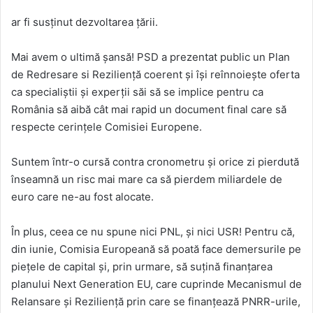
ar fi susținut dezvoltarea țării.
Mai avem o ultimă șansă! PSD a prezentat public un Plan
de Redresare si Reziliență coerent și își reînnoiește oferta
ca specialiștii și experții săi să se implice pentru ca
România să aibă cât mai rapid un document final care să
respecte cerințele Comisiei Europene.
Suntem într-o cursă contra cronometru și orice zi pierdută
înseamnă un risc mai mare ca să pierdem miliardele de
euro care ne-au fost alocate.
În plus, ceea ce nu spune nici PNL, și nici USR! Pentru că,
din iunie, Comisia Europeană să poată face demersurile pe
piețele de capital și, prin urmare, să suțină finanțarea
planului Next Generation EU, care cuprinde Mecanismul de
Relansare și Reziliență prin care se finanțează PNRR-urile,