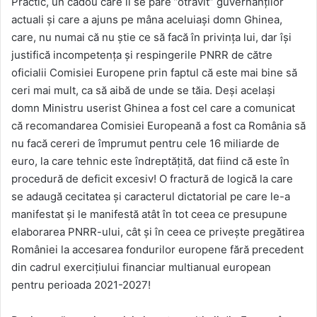
Practic, un cadou care li se pare ”otrăvit” guvernanților
actuali și care a ajuns pe mâna aceluiași domn Ghinea,
care, nu numai că nu știe ce să facă în privința lui, dar își
justifică incompetența și respingerile PNRR de către
oficialii Comisiei Europene prin faptul că este mai bine să
ceri mai mult, ca să aibă de unde se tăia. Deși același
domn Ministru userist Ghinea a fost cel care a comunicat
că recomandarea Comisiei Europeană a fost ca România să
nu facă cereri de împrumut pentru cele 16 miliarde de
euro, la care tehnic este îndreptățită, dat fiind că este în
procedură de deficit excesiv! O fractură de logică la care
se adaugă cecitatea și caracterul dictatorial pe care le-a
manifestat și le manifestă atât în tot ceea ce presupune
elaborarea PNRR-ului, cât și în ceea ce privește pregătirea
României la accesarea fondurilor europene fără precedent
din cadrul exercițiului financiar multianual european
pentru perioada 2021-2027!