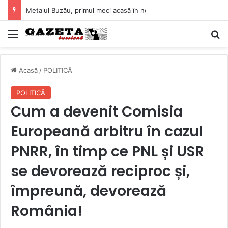
Metalul Buzău, primul meci acasă în noul sezon de Liga 2. Obiectiv clar înaintea duelului cu CS Afumați
Mediu
C
Acasă
/
POLITICĂ
POLITICĂ
Cum a devenit Comisia
Europeană arbitru în cazul
PNRR, în timp ce PNL și USR
se devorează reciproc și,
împreună, devorează
România!