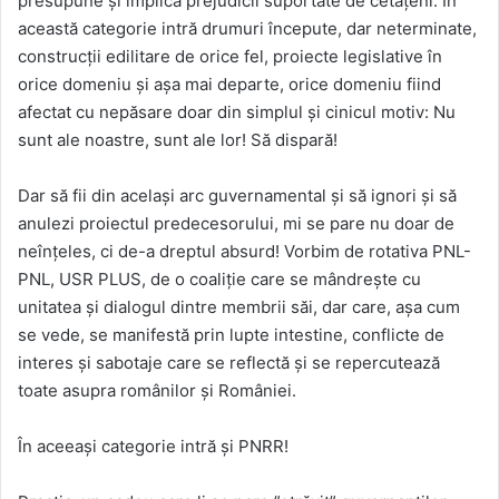
presupune și implică prejudicii suportate de cetățeni. În
această categorie intră drumuri începute, dar neterminate,
construcții edilitare de orice fel, proiecte legislative în
orice domeniu și așa mai departe, orice domeniu fiind
afectat cu nepăsare doar din simplul și cinicul motiv: Nu
sunt ale noastre, sunt ale lor! Să dispară!
Dar să fii din același arc guvernamental și să ignori și să
anulezi proiectul predecesorului, mi se pare nu doar de
neînțeles, ci de-a dreptul absurd! Vorbim de rotativa PNL-
PNL, USR PLUS, de o coaliție care se mândrește cu
unitatea și dialogul dintre membrii săi, dar care, așa cum
se vede, se manifestă prin lupte intestine, conflicte de
interes și sabotaje care se reflectă și se repercutează
toate asupra românilor și României.
În aceeași categorie intră și PNRR!