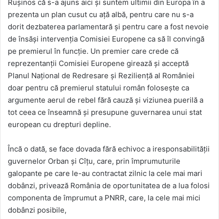
Rușinos că s-a ajuns aici și suntem ultimii din Europa în a
prezenta un plan cusut cu ață albă, pentru care nu s-a
dorit dezbaterea parlamentară și pentru care a fost nevoie
de însăși intervenția Comisiei Europene ca să îl convingă
pe premierul în funcție. Un premier care crede că
reprezentanții Comisiei Europene girează și acceptă
Planul Național de Redresare și Reziliență al României
doar pentru că premierul statului român folosește ca
argumente aerul de rebel fără cauză și viziunea puerilă a
tot ceea ce înseamnă și presupune guvernarea unui stat
european cu drepturi depline.
Încă o dată, se face dovada fără echivoc a iresponsabilității
guvernelor Orban și Cîțu, care, prin împrumuturile
galopante pe care le-au contractat zilnic la cele mai mari
dobânzi, privează România de oportunitatea de a lua folosi
componenta de împrumut a PNRR, care, la cele mai mici
dobânzi posibile,