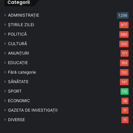
CategoriI
ADMINISTRAȚIE
1.256
ȘTIRILE ZILEI
977
POLITICĂ
680
CULTURĂ
320
ANUNȚURI
171
EDUCAȚIE
163
Fără categorie
152
SĂNĂTATE
147
SPORT
112
ECONOMIC
38
GAZETA DE INVESTIGAȚII
17
DIVERSE
11