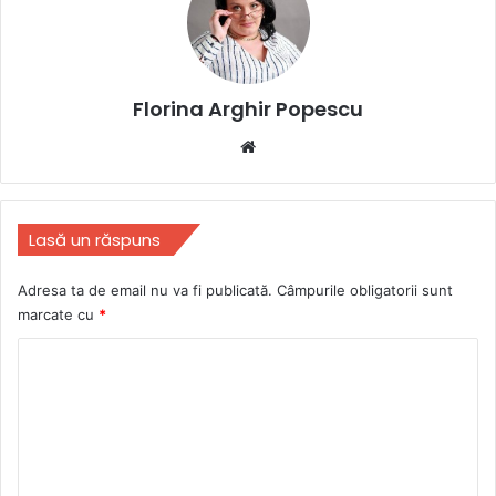
Florina Arghir Popescu
Website
Lasă un răspuns
Adresa ta de email nu va fi publicată.
Câmpurile obligatorii sunt
marcate cu
*
C
o
m
e
n