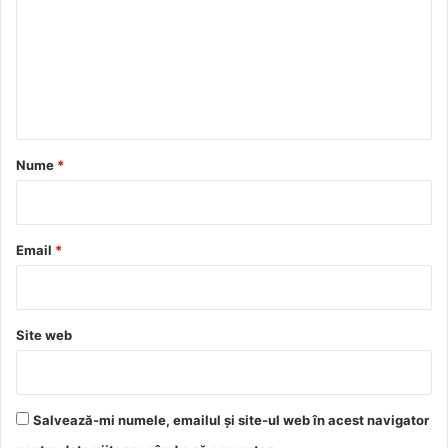
m
e
n
t
a
r
Nume
*
i
u
*
Email
*
Site web
Salvează-mi numele, emailul și site-ul web în acest navigator