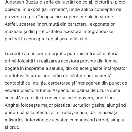
Județean Buzău o serie de lucrări de colaj, pictură și picto-
obiecte, în expoziția ”Ermetic”, unde aplică conceptul de
prezentare prin încapsularea operelor sale în vitrine.
Astfel, acestea împrumută din caracterul exponatelor
muzeale și din prețiozitatea acestora, integrându-se
perfect în conceptul de afișare aflat aici.
Lucrările au un aer etnografic puternic întrucât materia
primă folosită în realizarea acestora provine din lumea
bogată în inspirație a satului, din obiecte găsite întâmplător
dar totuși în urma unei stări de căutare permanentă
contopită cu intuiția, cercetarea și înțelegerea din punct de
vedere plastic al lumii. Aspectul și patina de uzură duce
această expoziție în universul artei povera, unde Ion
Anghel folosește major plastica lucrurilor găsite, ajungând
uneori până la efectul artei ready-made, dar în aceiași
măsură și intervine pe acestea comunicând direct, simplu
și brut.