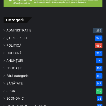
CategoriI
ADMINISTRAȚIE
1.256
ȘTIRILE ZILEI
977
POLITICĂ
680
CULTURĂ
320
ANUNȚURI
171
EDUCAȚIE
163
Fără categorie
152
SĂNĂTATE
147
SPORT
112
ECONOMIC
38