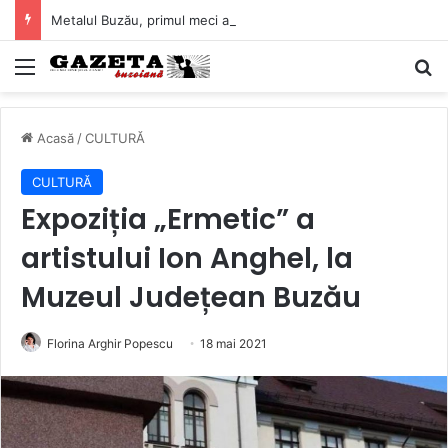
Metalul Buzău, primul meci acasă în noul sezon de Liga 2. Obiectiv clar înaintea duelului cu CS Afumați
Mediu
C
Acasă
/
CULTURĂ
CULTURĂ
Expoziția „Ermetic” a
artistului Ion Anghel, la
Muzeul Județean Buzău
Florina Arghir Popescu
18 mai 2021