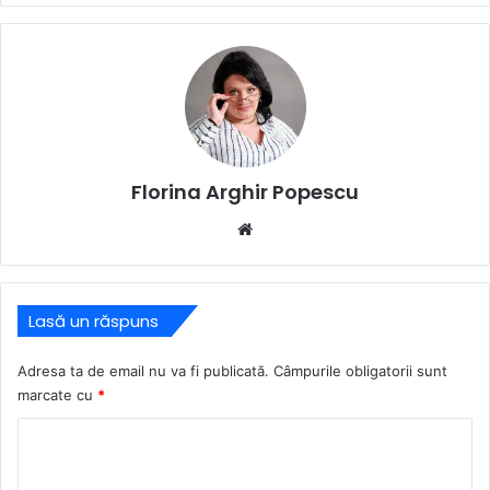
Florina Arghir Popescu
Website
Lasă un răspuns
Adresa ta de email nu va fi publicată.
Câmpurile obligatorii sunt
marcate cu
*
C
o